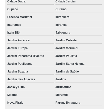
Cidade Dutra
Cidade Jardim
Cupecê
Cursino
Fazenda Morumbi
Ibirapuera
Interlagos
Ipiranga
Itaim Bibi
Jabaquara
Jardim América
Jardim Celeste
Jardim Europa
Jardim Morumbi
Jardim Panorama D'Oeste
Jardim Paulista
Jardim Paulistano
Jardim Santa Helena
Jardim Suzana
Jardim da Saúde
Jardim das Acácias
Jardins
Jockey Club
Jurubatuba
Moema
Morumbi
Nova Piraju
Parque Ibirapuera