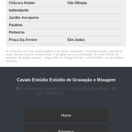
Chácara Klabin
Vila Olímpia
Indianópolis
Jardim Aeroporto
Paulista
Pinheiros
Praça Da Árvore
São Judas
O conteúdo do texto desta página é de direito reservado. Sua reprodução, parcial ou
total, mesmo citando nossos links, é proibida sem a autorização do autor. Crime de
violação de direito autoral – artigo 184 do Código Penal –
Lei 9610/98 - Lei de direitos
autorais
.
Cavalo Estúdio Estúdio de Gravação e Mixagem
Rua Barão de Jaceguai, 1712 - Campo Belo São Paulo - SP
CEP: 04606-004
(11) 96922-2096
Home
Empresa