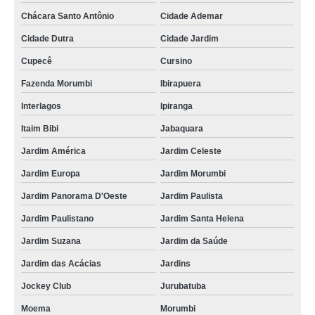
Chácara Santo Antônio
Cidade Ademar
Cidade Dutra
Cidade Jardim
Cupecê
Cursino
Fazenda Morumbi
Ibirapuera
Interlagos
Ipiranga
Itaim Bibi
Jabaquara
Jardim América
Jardim Celeste
Jardim Europa
Jardim Morumbi
Jardim Panorama D'Oeste
Jardim Paulista
Jardim Paulistano
Jardim Santa Helena
Jardim Suzana
Jardim da Saúde
Jardim das Acácias
Jardins
Jockey Club
Jurubatuba
Moema
Morumbi