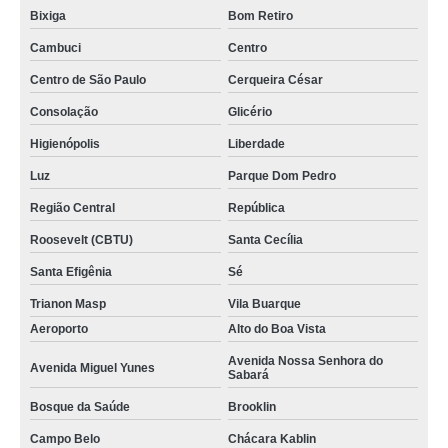
Bixiga
Bom Retiro
Cambuci
Centro
Centro de São Paulo
Cerqueira César
Consolação
Glicério
Higienópolis
Liberdade
Luz
Parque Dom Pedro
Região Central
República
Roosevelt (CBTU)
Santa Cecília
Santa Efigênia
Sé
Trianon Masp
Vila Buarque
Aeroporto
Alto do Boa Vista
Avenida Nossa Senhora do
Avenida Miguel Yunes
Sabará
Bosque da Saúde
Brooklin
Campo Belo
Chácara Kablin