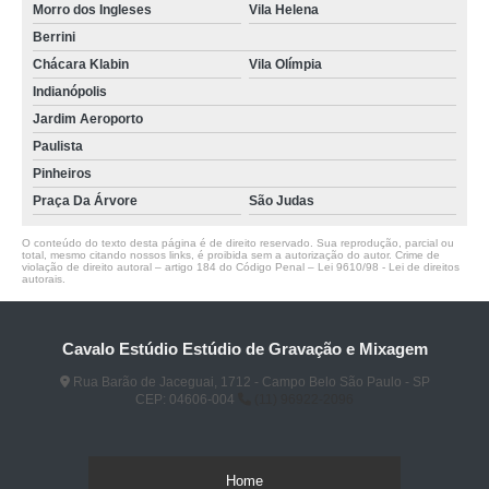
Morro dos Ingleses
Vila Helena
Berrini
Chácara Klabin
Vila Olímpia
Indianópolis
Jardim Aeroporto
Paulista
Pinheiros
Praça Da Árvore
São Judas
O conteúdo do texto desta página é de direito reservado. Sua reprodução, parcial ou
total, mesmo citando nossos links, é proibida sem a autorização do autor. Crime de
violação de direito autoral – artigo 184 do Código Penal –
Lei 9610/98 - Lei de direitos
autorais
.
Cavalo Estúdio Estúdio de Gravação e Mixagem
Rua Barão de Jaceguai, 1712 - Campo Belo São Paulo - SP
CEP: 04606-004
(11) 96922-2096
Home