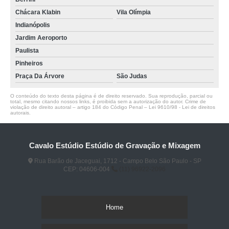
Chácara Klabin
Vila Olímpia
Indianópolis
Jardim Aeroporto
Paulista
Pinheiros
Praça Da Árvore
São Judas
O conteúdo do texto desta página é de direito reservado. Sua reprodução, parcial ou
total, mesmo citando nossos links, é proibida sem a autorização do autor. Crime de
violação de direito autoral – artigo 184 do Código Penal –
Lei 9610/98 - Lei de direitos
autorais
.
Cavalo Estúdio Estúdio de Gravação e Mixagem
Rua Barão de Jaceguai, 1712 - Campo Belo São Paulo - SP
CEP: 04606-004
(11) 96922-2096
Home