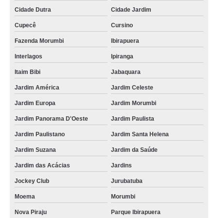
Cidade Dutra
Cidade Jardim
Cupecê
Cursino
Fazenda Morumbi
Ibirapuera
Interlagos
Ipiranga
Itaim Bibi
Jabaquara
Jardim América
Jardim Celeste
Jardim Europa
Jardim Morumbi
Jardim Panorama D'Oeste
Jardim Paulista
Jardim Paulistano
Jardim Santa Helena
Jardim Suzana
Jardim da Saúde
Jardim das Acácias
Jardins
Jockey Club
Jurubatuba
Moema
Morumbi
Nova Piraju
Parque Ibirapuera