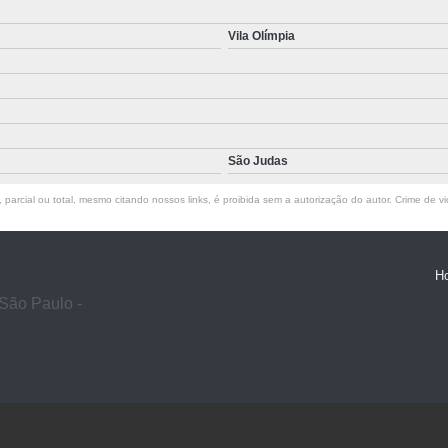
Vila Olímpia
São Judas
parcial ou total, mesmo citando nossos links, é proibida sem a autorização do autor. Crime de vi
H
São Paulo -