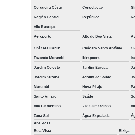
Cerqueira César
Consolação
Gl
Região Central
República
Ro
Vila Buarque
Aeroporto
Alto do Boa Vista
Av
Chácara Kablin
Chácara Santo Antônio
Ci
Fazenda Morumbi
Ibirapuera
In
Jardim Celeste
Jardim Europa
Ja
Jardim Suzana
Jardim da Saúde
Ja
Morumbi
Nova Piraju
Pa
Santo Amaro
Saúde
So
Vila Clementino
Vila Gumercindo
Vi
Zona Sul
Água Espraiada
Ág
Ana Rosa
Bela Vista
Bixiga