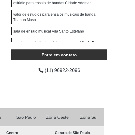
ocução Feminina
Locução para Comercial
estúdio para ensaio de bandas Cidade Ademar
o Profissional
Locução Promocional
valor de estúdios para ensaios musicais de banda
Trianon Masp
rviço de Locução
Fazer Mixagem de Músicas
sala de ensaio musical Vila Santo Estéfano
as
Mixagem de Som
Mixagem de Voz
Produção áudio
ensaio em estúdio de música para orçar Alto do Boa
Produção de áudio
Vista
áudio
Produtora de áudio Estudio
Entre em contato
Produtora de áudio Publicidade
(11) 96922-2096
Produtora de Som
Produtora Som
as de áudio
e
São Paulo
Zona Oeste
Zona Sul
Centro
Centro de São Paulo