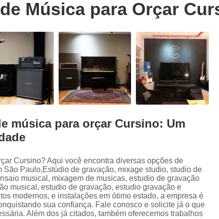
 de Música para Orçar Cur
Trilhas Sonoras para Filmes em Estudio 
Estúdio de Ensaio de Música
E
Estúdio de Ensaio Musical
Estúdio de G
Estúdio Ensaio de Musicas
Estúdio En
Estúdio para Ensaio de Bandas
Estúdio para Ensaio Musical
Estúdios para Ensaios Musicais d
de música para orçar Cursino: Um
Sala de Ensaio Musical
Edição de
idade
Edição de Audiobook
Edição de Pod
Estúdio de Audiobook
Estudio Grava
rçar Cursino? Aqui você encontra diversas opções de
 São Paulo,Estúdio de gravação, mixage studio, studio de
Fazer Audiobook
Fazer Podcast
nsaio musical, mixagem de musicas, estudio de gravação
ção musical, estudio de gravação, estudio gravação e
Gravação de áudio
Gravação de Audioboo
os modernos, e instalações em ótimo estado, a empresa é
onquistando sua confiança. Fale conosco e solicite já o que
Gravadora áudio
Gravar Audiobook
cessária. Além dos já citados, também oferecemos trabalhos