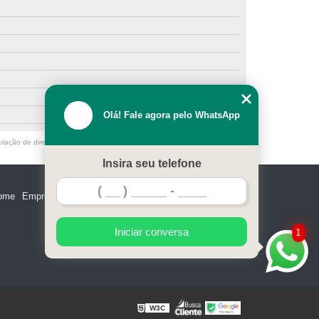
Olá! Fale agora pelo WhatsApp
olação de direito autoral – artigo 184 do Código Penal –
Lei 9610/98 - Lei
Insira seu telefone
ome
Empresa
Missão
Serviços
Contato
Mapa do site
Iniciar conversa
1
W3C