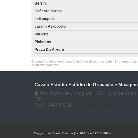
Berrini
Chácara Klabin
Indianópolis
Jardim Aeroporto
Paulista
Pinheiros
Praça Da Árvore
O conteúdo do texto desta página é de direito reservado. Sua reprodução, 
de direitos autorais
.
Cavalo Estúdio Estúdio de Gravação e Mixagem
Rua Barão de Jaceguai, 1712 - Campo Belo 
SP
CEP: 04606-004
(11) 96922-2096
Copyright © Cavalo Estúdio (Lei 9610 de 19/02/1998)