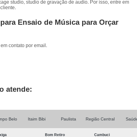
age studio, studio de gravação de audio. Por isso, entre em
Locução de Rádio
Locução em Off
L
cliente.
Locução para Propaganda
Locuçã
 para Ensaio de Música para Orçar
Locução Publicitária
Locução Rádio
Se
Mixagem de áudio
Mixagem de Músic
Mixagem Studio
áudio Produtora
 em contato por email.
Produtora áudio
Produtora de 
Produtora de áudio Locução
Produtora de áudio Spot Comercial
Produtor
o atende:
mpo Belo
Itaim Bibi
Paulista
Região Central
Saúd
xiga
Bom Retiro
Cambuci