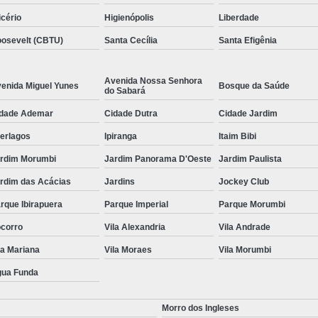
icério
Higienópolis
Liberdade
osevelt (CBTU)
Santa Cecília
Santa Efigênia
Avenida Nossa Senhora
enida Miguel Yunes
Bosque da Saúde
do Sabará
dade Ademar
Cidade Dutra
Cidade Jardim
terlagos
Ipiranga
Itaim Bibi
rdim Morumbi
Jardim Panorama D'Oeste
Jardim Paulista
rdim das Acácias
Jardins
Jockey Club
rque Ibirapuera
Parque Imperial
Parque Morumbi
corro
Vila Alexandria
Vila Andrade
la Mariana
Vila Moraes
Vila Morumbi
ua Funda
Morro dos Ingleses