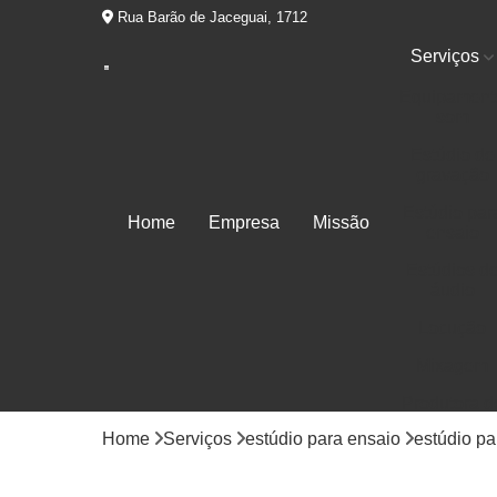
Rua Barão de Jaceguai, 1712
Serviços
Equipament
som
Estúdio de
gravação
Estúdio par
Home
Empresa
Missão
ensaio
Estúdios d
áudio
Locução
Mixagem
Produtora d
áudios
Home
Serviços
estúdio para ensaio
estúdio pa