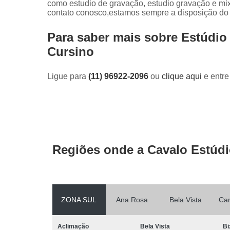
como estudio de gravação, estudio gravação e mix
contato conosco,estamos sempre a disposição do 
Para saber mais sobre Estúdio
Cursino
Ligue para
(11) 96922-2096
ou
clique aqui
e entre
Regiões onde a Cavalo Estúdi
ZONA SUL
Ana Rosa
Bela Vista
Ca
Aclimação
Bela Vista
Bi