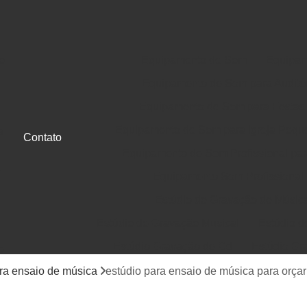
o
Equipamento de Som
Equipam
Equipamento de Som para Auditó
Equipamento de Som para Festas
Equipamento de Som para Igreja Pequ
a
Contato
Equipamento de Som Profissional para
e
Equipamento Som Profissional
Estúdio de Gravação de Músic
Estúdio de Gravação Musical
Estúdio d
Estúdio Gravação de Cd
Estúdio Gr
e
Gravação de Cd em Estúdio
Gravação d
ra ensaio de música
estúdio para ensaio de música para orça
Jingle Comercial e