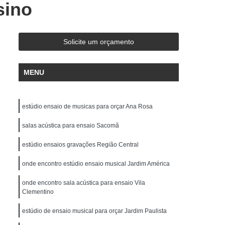
sino
de Gravação
Ensaio em Estúdio de Música
stúdio de Ensaio e Gravação Musical
ravação Ensaio
Estúdio Ensaio de Bandas
Solicite um orçamento
saio Musical
Estúdio Ensaios Gravações
MENU
Estúdio para Ensaio de Música
Estúdios de Ensaios Musicais
estúdio ensaio de musicas para orçar Ana Rosa
e Banda
Sala Acústica para Ensaio
 Audio
salas acústica para ensaio Sacomã
Edição de Audio para Podcast
cast
Estúdio áudio
Estúdio de áudio
estúdio ensaios gravações Região Central
ção áudio
Estúdio para Gravar Podcast
onde encontro estúdio ensaio musical Jardim América
Gravação áudio
Gravação Audiobook
onde encontro sala acústica para ensaio Vila
Clementino
k
Gravação de Podcast
Gravação Podcast
Estúdio de Locução
estúdio de ensaio musical para orçar Jardim Paulista
Locução Comercial