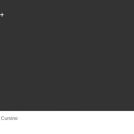
(11) 96922-2096
ento de Som Completo para Festas
rio
Equipamento de Som para Dj
Equipamento de Som para Igreja
ena
Equipamento de Som Profissional
 Igreja
Equipamento Som Ambiente
Estúdio de Gravação de áudio
a
Estúdio de Gravação Gospel
e Gravação Profissional
Estúdio Gravação
avação Musical
Estúdio para Gravação
e Música em Estúdio
Gravação em Estúdio
r Cursino
m Estudio de Gravação