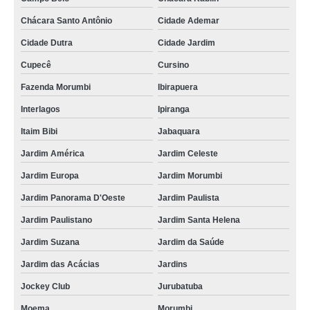
Chácara Santo Antônio
Cidade Ademar
Cidade Dutra
Cidade Jardim
Cupecê
Cursino
Fazenda Morumbi
Ibirapuera
Interlagos
Ipiranga
Itaim Bibi
Jabaquara
Jardim América
Jardim Celeste
Jardim Europa
Jardim Morumbi
Jardim Panorama D'Oeste
Jardim Paulista
Jardim Paulistano
Jardim Santa Helena
Jardim Suzana
Jardim da Saúde
Jardim das Acácias
Jardins
Jockey Club
Jurubatuba
Moema
Morumbi