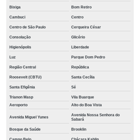
Bixiga
Bom Retiro
Cambuci
Centro
Centro de São Paulo
Cerqueira César
Consolação
Glicério
Higienópolis
Liberdade
Luz
Parque Dom Pedro
Região Central
República
Roosevelt (CBTU)
Santa Cecília
Santa Efigênia
Sé
Trianon Masp
Vila Buarque
Aeroporto
Alto do Boa Vista
Avenida Nossa Senhora do
Avenida Miguel Yunes
Sabará
Bosque da Saúde
Brooklin
Campo Belo
Chácara Kablin