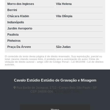
Morro dos Ingleses
Vila Helena
Berrini
Chácara Klabin
Vila Olímpia
Indianópolis
Jardim Aeroporto
Paulista
Pinheiros
Praça Da Árvore
São Judas
O conteúdo do texto desta página é de direito reservado. Sua reprodução, parcial ou
total, mesmo citando nossos links, é proibida sem a autorização do autor. Crime de
violação de direito autoral – artigo 184 do Código Penal –
Lei 9610/98 - Lei de direitos
autorais
.
Cavalo Estúdio Estúdio de Gravação e Mixagem
Rua Barão de Jaceguai, 1712 - Campo Belo São Paulo - SP
CEP: 04606-004
(11) 96922-2096
Home