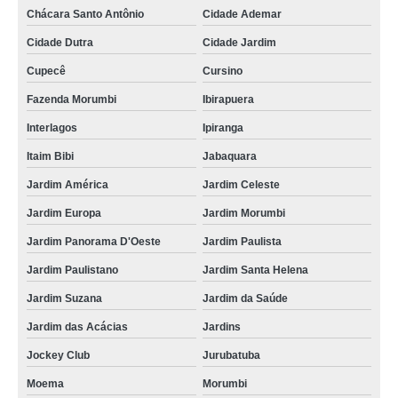
Chácara Santo Antônio
Cidade Ademar
Cidade Dutra
Cidade Jardim
Cupecê
Cursino
Fazenda Morumbi
Ibirapuera
Interlagos
Ipiranga
Itaim Bibi
Jabaquara
Jardim América
Jardim Celeste
Jardim Europa
Jardim Morumbi
Jardim Panorama D'Oeste
Jardim Paulista
Jardim Paulistano
Jardim Santa Helena
Jardim Suzana
Jardim da Saúde
Jardim das Acácias
Jardins
Jockey Club
Jurubatuba
Moema
Morumbi