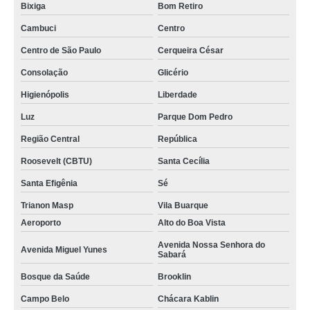
Bixiga
Bom Retiro
Cambuci
Centro
Centro de São Paulo
Cerqueira César
Consolação
Glicério
Higienópolis
Liberdade
Luz
Parque Dom Pedro
Região Central
República
Roosevelt (CBTU)
Santa Cecília
Santa Efigênia
Sé
Trianon Masp
Vila Buarque
Aeroporto
Alto do Boa Vista
Avenida Nossa Senhora do
Avenida Miguel Yunes
Sabará
Bosque da Saúde
Brooklin
Campo Belo
Chácara Kablin