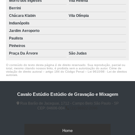
Morro dos Ingleses
Vila Helena
Berrini
Chácara Klabin
Vila Olímpia
Indianópolis
Jardim Aeroporto
Paulista
Pinheiros
Praça Da Árvore
São Judas
O conteúdo do texto desta página é de direito reservado. Sua reprodução, parcial ou
total, mesmo citando nossos links, é proibida sem a autorização do autor. Crime de
violação de direito autoral – artigo 184 do Código Penal –
Lei 9610/98 - Lei de direitos
autorais
.
Cavalo Estúdio Estúdio de Gravação e Mixagem
Rua Barão de Jaceguai, 1712 - Campo Belo São Paulo - SP
CEP: 04606-004
(11) 96922-2096
Home