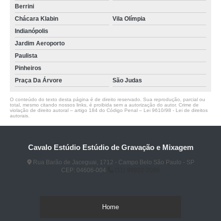
Berrini
Chácara Klabin
Vila Olímpia
Indianópolis
Jardim Aeroporto
Paulista
Pinheiros
Praça Da Árvore
São Judas
O conteúdo do texto desta página é de direito reservado. Sua reprodução, parcial ou
total, mesmo citando nossos links, é proibida sem a autorização do autor. Crime de
violação de direito autoral – artigo 184 do Código Penal –
Lei 9610/98 - Lei de direitos
autorais
.
Cavalo Estúdio Estúdio de Gravação e Mixagem
Rua Barão de Jaceguai, 1712 - Campo Belo São Paulo - SP
CEP: 04606-004
(11) 96922-2096
Home