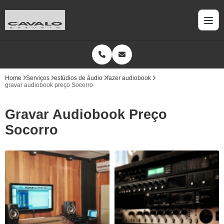
Home
Serviços
estúdios de áudio
fazer audiobook
gravar audiobook preço Socorro
Gravar Audiobook Preço
Socorro