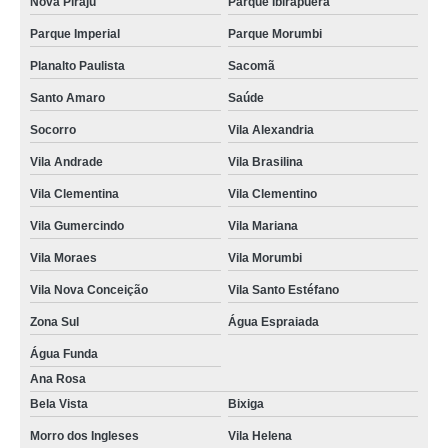
Nova Piraju
Parque Ibirapuera
Parque Imperial
Parque Morumbi
Planalto Paulista
Sacomã
Santo Amaro
Saúde
Socorro
Vila Alexandria
Vila Andrade
Vila Brasilina
Vila Clementina
Vila Clementino
Vila Gumercindo
Vila Mariana
Vila Moraes
Vila Morumbi
Vila Nova Conceição
Vila Santo Estéfano
Zona Sul
Água Espraiada
Água Funda
Ana Rosa
Bela Vista
Bixiga
Morro dos Ingleses
Vila Helena