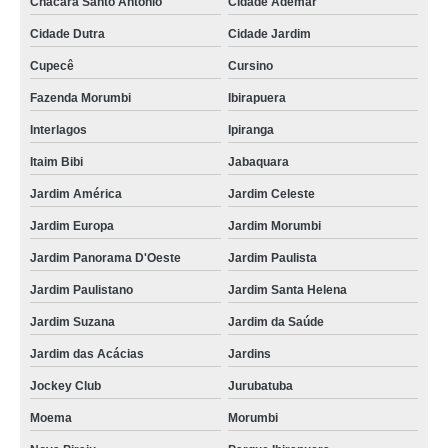
Chácara Santo Antônio
Cidade Ademar
Cidade Dutra
Cidade Jardim
Cupecê
Cursino
Fazenda Morumbi
Ibirapuera
Interlagos
Ipiranga
Itaim Bibi
Jabaquara
Jardim América
Jardim Celeste
Jardim Europa
Jardim Morumbi
Jardim Panorama D'Oeste
Jardim Paulista
Jardim Paulistano
Jardim Santa Helena
Jardim Suzana
Jardim da Saúde
Jardim das Acácias
Jardins
Jockey Club
Jurubatuba
Moema
Morumbi