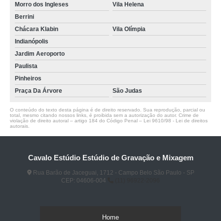
Morro dos Ingleses
Vila Helena
Berrini
Chácara Klabin
Vila Olímpia
Indianópolis
Jardim Aeroporto
Paulista
Pinheiros
Praça Da Árvore
São Judas
O conteúdo do texto desta página é de direito reservado. Sua reprodução, parcial ou
total, mesmo citando nossos links, é proibida sem a autorização do autor. Crime de
violação de direito autoral – artigo 184 do Código Penal –
Lei 9610/98 - Lei de direitos
autorais
.
Cavalo Estúdio Estúdio de Gravação e Mixagem
Rua Barão de Jaceguai, 1712 - Campo Belo São Paulo - SP
CEP: 04606-004
(11) 96922-2096
Home