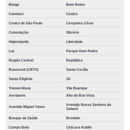
Bixiga
Bom Retiro
Cambuci
Centro
Centro de São Paulo
Cerqueira César
Consolação
Glicério
Higienópolis
Liberdade
Luz
Parque Dom Pedro
Região Central
República
Roosevelt (CBTU)
Santa Cecília
Santa Efigênia
Sé
Trianon Masp
Vila Buarque
Aeroporto
Alto do Boa Vista
Avenida Nossa Senhora do
Avenida Miguel Yunes
Sabará
Bosque da Saúde
Brooklin
Campo Belo
Chácara Kablin