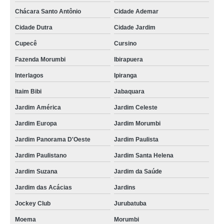
Chácara Santo Antônio
Cidade Ademar
Cidade Dutra
Cidade Jardim
Cupecê
Cursino
Fazenda Morumbi
Ibirapuera
Interlagos
Ipiranga
Itaim Bibi
Jabaquara
Jardim América
Jardim Celeste
Jardim Europa
Jardim Morumbi
Jardim Panorama D'Oeste
Jardim Paulista
Jardim Paulistano
Jardim Santa Helena
Jardim Suzana
Jardim da Saúde
Jardim das Acácias
Jardins
Jockey Club
Jurubatuba
Moema
Morumbi