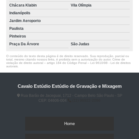
Chácara Klabin
Vila Olímpia
Indianópolis
Jardim Aeroporto
Paulista
Pinheiros
Praça Da Árvore
São Judas
O conteúdo do texto desta página é de direito reservado. Sua reprodução, parcial ou
total, mesmo citando nossos links, é proibida sem a autorização do autor. Crime de
violação de direito autoral – artigo 184 do Código Penal –
Lei 9610/98 - Lei de direitos
autorais
.
Cavalo Estúdio Estúdio de Gravação e Mixagem
Rua Barão de Jaceguai, 1712 - Campo Belo São Paulo - SP
CEP: 04606-004
(11) 96922-2096
Home