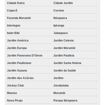
Cidade Dutra
Cidade Jardim
Cupecê
Cursino
Fazenda Morumbi
Ibirapuera
Interlagos
Ipiranga
Itaim Bibi
Jabaquara
Jardim América
Jardim Celeste
Jardim Europa
Jardim Morumbi
Jardim Panorama D'Oeste
Jardim Paulista
Jardim Paulistano
Jardim Santa Helena
Jardim Suzana
Jardim da Saúde
Jardim das Acácias
Jardins
Jockey Club
Jurubatuba
Moema
Morumbi
Nova Piraju
Parque Ibirapuera