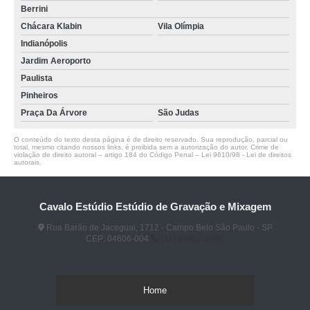
Berrini
Chácara Klabin
Vila Olímpia
Indianópolis
Jardim Aeroporto
Paulista
Pinheiros
Praça Da Árvore
São Judas
O conteúdo do texto desta página é de direito reservado. Sua reprodução, parcial ou
total, mesmo citando nossos links, é proibida sem a autorização do autor. Crime de
violação de direito autoral – artigo 184 do Código Penal –
Lei 9610/98 - Lei de direitos
autorais
.
Cavalo Estúdio Estúdio de Gravação e Mixagem
Rua Barão de Jaceguai, 1712 - Campo Belo São Paulo - SP
CEP: 04606-004
(11) 96922-2096
Home