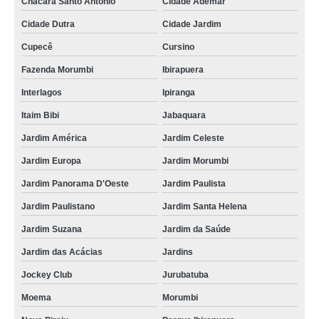
Chácara Santo Antônio
Cidade Ademar
Cidade Dutra
Cidade Jardim
Cupecê
Cursino
Fazenda Morumbi
Ibirapuera
Interlagos
Ipiranga
Itaim Bibi
Jabaquara
Jardim América
Jardim Celeste
Jardim Europa
Jardim Morumbi
Jardim Panorama D'Oeste
Jardim Paulista
Jardim Paulistano
Jardim Santa Helena
Jardim Suzana
Jardim da Saúde
Jardim das Acácias
Jardins
Jockey Club
Jurubatuba
Moema
Morumbi