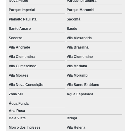
Nova Piraju
Parque Ibirapuera
Parque Imperial
Parque Morumbi
Planalto Paulista
Sacomã
Santo Amaro
Saúde
Socorro
Vila Alexandria
Vila Andrade
Vila Brasilina
Vila Clementina
Vila Clementino
Vila Gumercindo
Vila Mariana
Vila Moraes
Vila Morumbi
Vila Nova Conceição
Vila Santo Estéfano
Zona Sul
Água Espraiada
Água Funda
Ana Rosa
Bela Vista
Bixiga
Morro dos Ingleses
Vila Helena