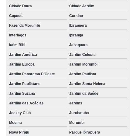
Cidade Dutra
Cidade Jardim
Cupecê
Cursino
Fazenda Morumbi
Ibirapuera
Interlagos
Ipiranga
Itaim Bibi
Jabaquara
Jardim América
Jardim Celeste
Jardim Europa
Jardim Morumbi
Jardim Panorama D'Oeste
Jardim Paulista
Jardim Paulistano
Jardim Santa Helena
Jardim Suzana
Jardim da Saúde
Jardim das Acácias
Jardins
Jockey Club
Jurubatuba
Moema
Morumbi
Nova Piraju
Parque Ibirapuera