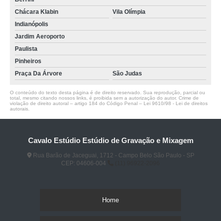
Chácara Klabin
Vila Olímpia
Indianópolis
Jardim Aeroporto
Paulista
Pinheiros
Praça Da Árvore
São Judas
O conteúdo do texto desta página é de direito reservado. Sua reprodução, parcial ou
total, mesmo citando nossos links, é proibida sem a autorização do autor. Crime de
violação de direito autoral – artigo 184 do Código Penal –
Lei 9610/98 - Lei de direitos
autorais
.
Cavalo Estúdio Estúdio de Gravação e Mixagem
Rua Barão de Jaceguai, 1712 - Campo Belo São Paulo - SP
CEP: 04606-004
(11) 96922-2096
Home