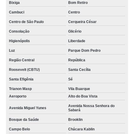
Bixiga
Bom Retiro
Cambuci
Centro
Centro de São Paulo
Cerqueira César
Consolação
Glicério
Higienópolis
Liberdade
Luz
Parque Dom Pedro
Região Central
República
Roosevelt (CBTU)
Santa Cecília
Santa Efigênia
Sé
Trianon Masp
Vila Buarque
Aeroporto
Alto do Boa Vista
Avenida Nossa Senhora do
Avenida Miguel Yunes
Sabará
Bosque da Saúde
Brooklin
Campo Belo
Chácara Kablin