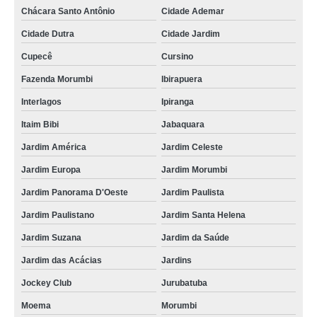
Chácara Santo Antônio
Cidade Ademar
Cidade Dutra
Cidade Jardim
Cupecê
Cursino
Fazenda Morumbi
Ibirapuera
Interlagos
Ipiranga
Itaim Bibi
Jabaquara
Jardim América
Jardim Celeste
Jardim Europa
Jardim Morumbi
Jardim Panorama D'Oeste
Jardim Paulista
Jardim Paulistano
Jardim Santa Helena
Jardim Suzana
Jardim da Saúde
Jardim das Acácias
Jardins
Jockey Club
Jurubatuba
Moema
Morumbi