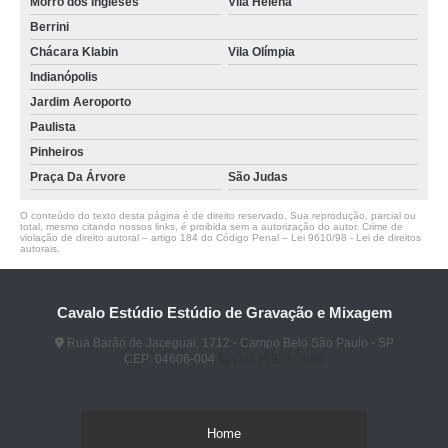
Morro dos Ingleses
Vila Helena
Berrini
Chácara Klabin
Vila Olímpia
Indianópolis
Jardim Aeroporto
Paulista
Pinheiros
Praça Da Árvore
São Judas
O conteúdo do texto desta página é de direito reservado. Sua reprodução, parcial ou
total, mesmo citando nossos links, é proibida sem a autorização do autor. Crime de
violação de direito autoral – artigo 184 do Código Penal –
Lei 9610/98 - Lei de direitos
autorais
.
Cavalo Estúdio Estúdio de Gravação e Mixagem
Rua Barão de Jaceguai, 1712 - Campo Belo São Paulo - SP
CEP: 04606-004
(11) 96922-2096
Home