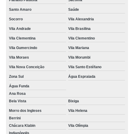
Planalto Paulista
Sacomã
Santo Amaro
Saúde
Socorro
Vila Alexandria
Vila Andrade
Vila Brasilina
Vila Clementina
Vila Clementino
Vila Gumercindo
Vila Mariana
Vila Moraes
Vila Morumbi
Vila Nova Conceição
Vila Santo Estéfano
Zona Sul
Água Espraiada
Água Funda
Ana Rosa
Bela Vista
Bixiga
Morro dos Ingleses
Vila Helena
Berrini
Chácara Klabin
Vila Olímpia
Indianópolis