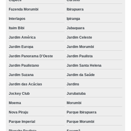
Cupecê
Cursino
Fazenda Morumbi
Ibirapuera
Interlagos
Ipiranga
Itaim Bibi
Jabaquara
Jardim América
Jardim Celeste
Jardim Europa
Jardim Morumbi
Jardim Panorama D'Oeste
Jardim Paulista
Jardim Paulistano
Jardim Santa Helena
Jardim Suzana
Jardim da Saúde
Jardim das Acácias
Jardins
Jockey Club
Jurubatuba
Moema
Morumbi
Nova Piraju
Parque Ibirapuera
Parque Imperial
Parque Morumbi