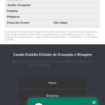
Jardim Aeroporto
Paulista
Pinheiros
Praça Da Árvore
São Judas
O conteúdo do texto desta página é de direito reservado. Sua reprodução, parcial ou
total, mesmo citando nossos links, é proibida sem a autorização do autor. Crime de
violação de direito autoral – artigo 184 do Código Penal –
Lei 9610/98 - Lei de direitos
autorais
.
Cavalo Estúdio Estúdio de Gravação e Mixagem
Rua Barão de Jaceguai, 1712 - Campo Belo São Paulo - SP
CEP: 04606-004
(11) 96922-2096
Home
Empresa