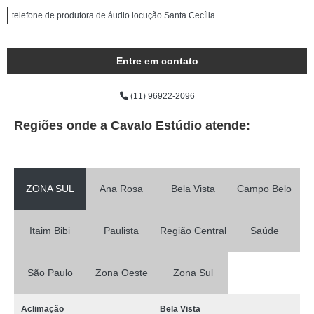
telefone de produtora de áudio locução Santa Cecília
Entre em contato
(11) 96922-2096
Regiões onde a Cavalo Estúdio atende:
ZONA SUL
Ana Rosa
Bela Vista
Campo Belo
Itaim Bibi
Paulista
Região Central
Saúde
São Paulo
Zona Oeste
Zona Sul
Aclimação
Bela Vista