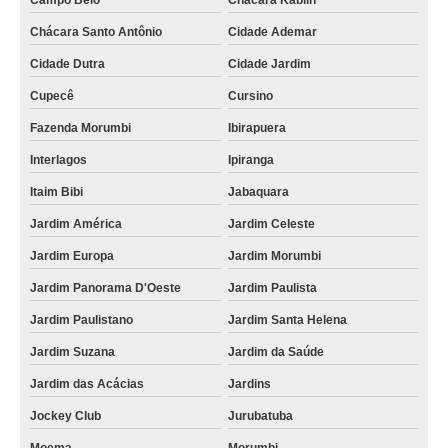
Campo Belo
Chácara Kablin
Chácara Santo Antônio
Cidade Ademar
Cidade Dutra
Cidade Jardim
Cupecê
Cursino
Fazenda Morumbi
Ibirapuera
Interlagos
Ipiranga
Itaim Bibi
Jabaquara
Jardim América
Jardim Celeste
Jardim Europa
Jardim Morumbi
Jardim Panorama D'Oeste
Jardim Paulista
Jardim Paulistano
Jardim Santa Helena
Jardim Suzana
Jardim da Saúde
Jardim das Acácias
Jardins
Jockey Club
Jurubatuba