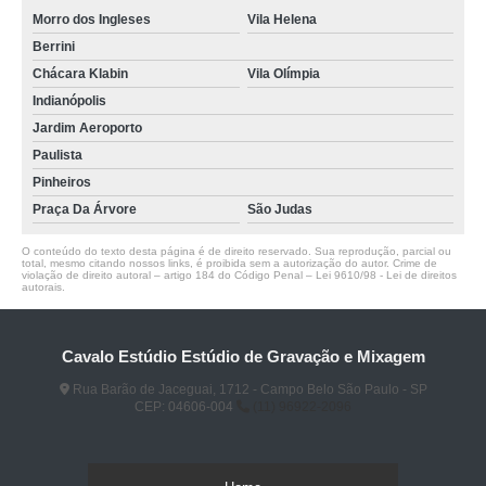
Morro dos Ingleses
Vila Helena
Berrini
Chácara Klabin
Vila Olímpia
Indianópolis
Jardim Aeroporto
Paulista
Pinheiros
Praça Da Árvore
São Judas
O conteúdo do texto desta página é de direito reservado. Sua reprodução, parcial ou
total, mesmo citando nossos links, é proibida sem a autorização do autor. Crime de
violação de direito autoral – artigo 184 do Código Penal –
Lei 9610/98 - Lei de direitos
autorais
.
Cavalo Estúdio Estúdio de Gravação e Mixagem
Rua Barão de Jaceguai, 1712 - Campo Belo São Paulo - SP
CEP: 04606-004
(11) 96922-2096