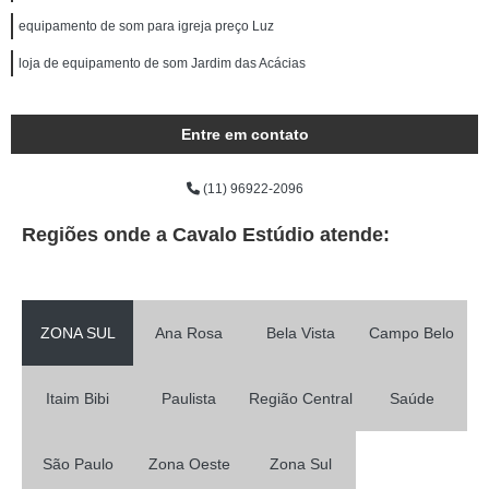
equipamento de som para igreja preço Luz
loja de equipamento de som Jardim das Acácias
Entre em contato
(11) 96922-2096
Regiões onde a Cavalo Estúdio atende:
ZONA SUL
Ana Rosa
Bela Vista
Campo Belo
Itaim Bibi
Paulista
Região Central
Saúde
São Paulo
Zona Oeste
Zona Sul