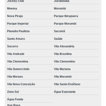
Jockey Club
Jurubatuba
Moema
Morumbi
Nova Piraju
Parque Ibirapuera
Parque Imperial
Parque Morumbi
Planalto Paulista
Sacomã
Santo Amaro
Saúde
Socorro
Vila Alexandria
Vila Andrade
Vila Brasilina
Vila Clementina
Vila Clementino
Vila Gumercindo
Vila Mariana
Vila Moraes
Vila Morumbi
Vila Nova Conceição
Vila Santo Estéfano
Zona Sul
Água Espraiada
Água Funda
Ana Rosa