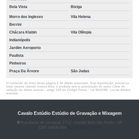
Bela Vista
Bixiga
Morro dos Ingleses
Vila Helena
Berrini
Chácara Klabin
Vila Olímpia
Indianópolis
Jardim Aeroporto
Paulista
Pinheiros
Praça Da Árvore
São Judas
O conteúdo do texto desta página é de direito reservado. Sua reprodução, parcial ou
total, mesmo citando nossos links, é proibida sem a autorização do autor. Crime de
violação de direito autoral – artigo 184 do Código Penal –
Lei 9610/98 - Lei de direitos
autorais
.
Cavalo Estúdio Estúdio de Gravação e Mixagem
Rua Barão de Jaceguai, 1712 - Campo Belo São Paulo - SP
CEP: 04606-004
(11) 96922-2096