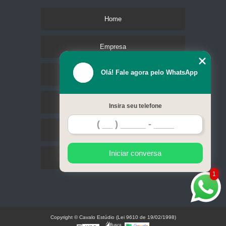
Home
Empresa
Olá! Fale agora pelo WhatsApp
Missão
Serviços
Insira seu telefone
Contato
Iniciar conversa
Mapa do site
1
Copyright © Cavalo Estúdio (Lei 9610 de 19/02/1998)