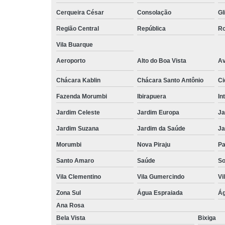
Cerqueira César
Consolação
Gl
Região Central
República
Ro
Vila Buarque
Aeroporto
Alto do Boa Vista
Av
Chácara Kablin
Chácara Santo Antônio
Ci
Fazenda Morumbi
Ibirapuera
In
Jardim Celeste
Jardim Europa
Ja
Jardim Suzana
Jardim da Saúde
Ja
Morumbi
Nova Piraju
Pa
Santo Amaro
Saúde
So
Vila Clementino
Vila Gumercindo
Vi
Zona Sul
Água Espraiada
Ág
Ana Rosa
Bela Vista
Bixiga