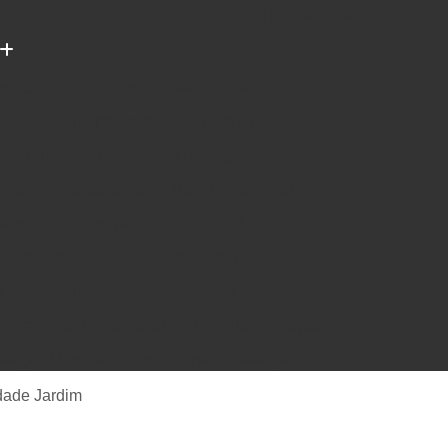
(11) 96922-2096
ento de Som Completo para Festas
rio
Equipamento de Som para Dj
Equipamento de Som para Igreja
ena
Equipamento de Som Profissional
 Igreja
Equipamento Som Ambiente
Estúdio de Gravação de áudio
a
Estúdio de Gravação Gospel
e Gravação Profissional
Estúdio Gravação
avação Musical
Estúdio para Gravação
e Música em Estúdio
Gravação em Estúdio
dade Jardim
m Estudio de Gravação