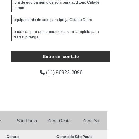
ocução Feminina
Locução para Comercial
loja de equipamento de som para auditório Cidade
Jardim
o Profissional
Locução Promocional
equipamento de som para igreja Cidade Dutra
rviço de Locução
Fazer Mixagem de Músicas
onde comprar equipamento de som completo para
as
Mixagem de Som
Mixagem de Voz
festas Ipiranga
Produção áudio
Produção de áudio
equipamento de som Chácara Kablin
áudio
Produtora de áudio Estudio
Entre em contato
equipamento som profissional Cambuci
Produtora de áudio Publicidade
(11) 96922-2096
Produtora de Som
Produtora Som
as de áudio
e
São Paulo
Zona Oeste
Zona Sul
Centro
Centro de São Paulo