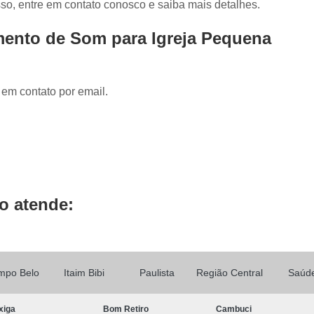
sso, entre em contato conosco e saiba mais detalhes.
Locução de Rádio
Locução em Off
L
Locução para Propaganda
Locuçã
mento de Som para Igreja Pequena
Locução Publicitária
Locução Rádio
Se
Mixagem de áudio
Mixagem de Músic
 em contato por email.
Mixagem Studio
áudio Produtora
Produtora áudio
Produtora de 
Produtora de áudio Locução
Produtora de áudio Spot Comercial
Produtor
o atende:
mpo Belo
Itaim Bibi
Paulista
Região Central
Saúd
xiga
Bom Retiro
Cambuci