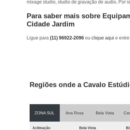
mixage studio, studio de gravação de audio. Por i
Para saber mais sobre Equipa
Cidade Jardim
Ligue para
(11) 96922-2096
ou
clique aqui
e entre
Regiões onde a Cavalo Estúdi
ZONA SUL
Ana Rosa
Bela Vista
Ca
Aclimação
Bela Vista
Bi