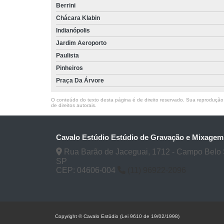
Berrini
Chácara Klabin
Indianópolis
Jardim Aeroporto
Paulista
Pinheiros
Praça Da Árvore
O conteúdo do texto desta página é de direito reservado. Sua reprodução, 
de direitos autorais
.
Cavalo Estúdio Estúdio de Gravação e Mixagem
Rua Barão de Jaceguai, 1712 - Campo Belo 
SP
CEP: 04606-004
(11) 96922-2096
Copyright © Cavalo Estúdio (Lei 9610 de 19/02/1998)