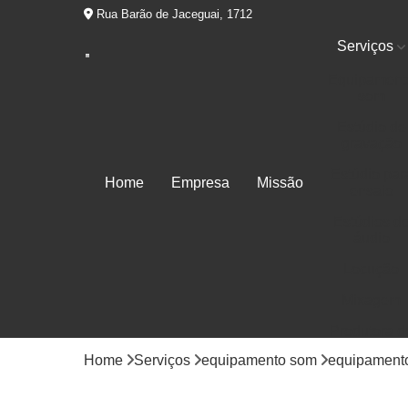
Rua Barão de Jaceguai, 1712
Serviços
Equipament
som
Estúdio de
gravação
Estúdio par
Home
Empresa
Missão
ensaio
Estúdios d
áudio
Locução
Mixagem
Produtora d
áudios
Home
Serviços
equipamento som
equipamento