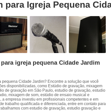
 para Igreja Pequena Cid
Trilhas Sonoras para Filmes em Estudio 
Estúdio de Ensaio de Música
E
Estúdio de Ensaio Musical
Estúdio de G
Estúdio Ensaio de Musicas
Estúdio En
Estúdio para Ensaio de Bandas
Estúdio para Ensaio Musical
Estúdios para Ensaios Musicais d
para igreja pequena Cidade Jardim
Sala de Ensaio Musical
Edição de
Edição de Audiobook
Edição de Pod
Estúdio de Audiobook
Estudio Grava
a pequena Cidade Jardim? Encontre a solução que você
ções disponibilizadas, como Estúdio de gravação, mixagem
Fazer Audiobook
Fazer Podcast
dio de gravação em São Paulo, estudio de gravação, estudio
udio, mixagem de som, estúdio de ensaio musical e
Gravação de áudio
Gravação de Audioboo
, a empresa investiu em profissionais competentes e em
trabalho qualificada e diferenciada, entre em contato para
Gravadora áudio
Gravar Audiobook
 trabalhamos com estudio de gravação, estudio gravação e