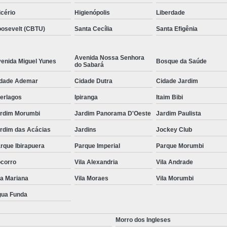
icério
Higienópolis
Liberdade
osevelt (CBTU)
Santa Cecília
Santa Efigênia
Avenida Nossa Senhora
enida Miguel Yunes
Bosque da Saúde
do Sabará
dade Ademar
Cidade Dutra
Cidade Jardim
terlagos
Ipiranga
Itaim Bibi
rdim Morumbi
Jardim Panorama D'Oeste
Jardim Paulista
rdim das Acácias
Jardins
Jockey Club
rque Ibirapuera
Parque Imperial
Parque Morumbi
corro
Vila Alexandria
Vila Andrade
la Mariana
Vila Moraes
Vila Morumbi
ua Funda
Morro dos Ingleses