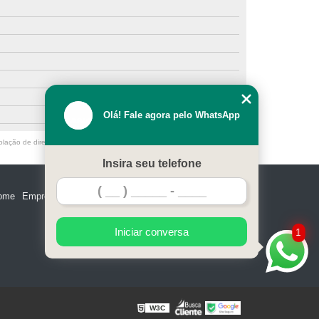
Olá! Fale agora pelo WhatsApp
olação de direito autoral – artigo 184 do Código Penal –
Lei 9610/98 - Lei
Insira seu telefone
ome
Empresa
Missão
Serviços
Contato
Mapa do site
Iniciar conversa
1
W3C