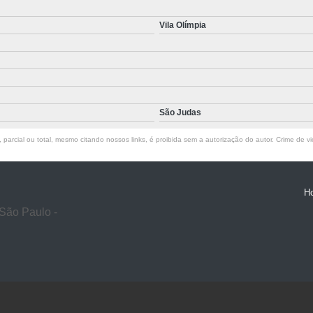
Vila Olímpia
São Judas
parcial ou total, mesmo citando nossos links, é proibida sem a autorização do autor. Crime de vi
H
São Paulo -