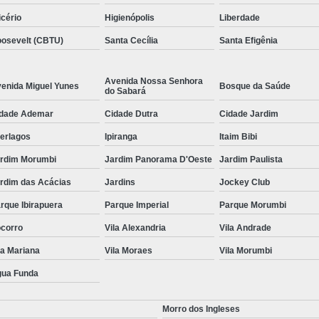
icério
Higienópolis
Liberdade
osevelt (CBTU)
Santa Cecília
Santa Efigênia
Avenida Nossa Senhora
enida Miguel Yunes
Bosque da Saúde
do Sabará
dade Ademar
Cidade Dutra
Cidade Jardim
terlagos
Ipiranga
Itaim Bibi
rdim Morumbi
Jardim Panorama D'Oeste
Jardim Paulista
rdim das Acácias
Jardins
Jockey Club
rque Ibirapuera
Parque Imperial
Parque Morumbi
corro
Vila Alexandria
Vila Andrade
la Mariana
Vila Moraes
Vila Morumbi
ua Funda
Morro dos Ingleses