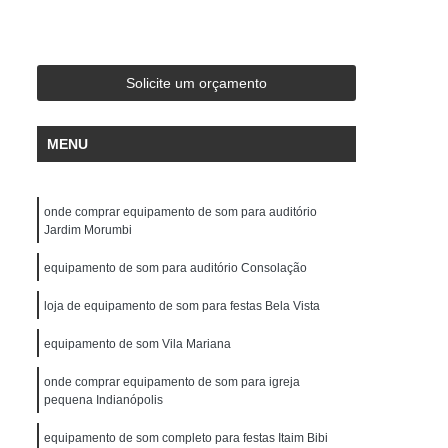
de Gravação
Ensaio em Estúdio de Música
stúdio de Ensaio e Gravação Musical
ravação Ensaio
Estúdio Ensaio de Bandas
Solicite um orçamento
saio Musical
Estúdio Ensaios Gravações
MENU
Estúdio para Ensaio de Música
Estúdios de Ensaios Musicais
onde comprar equipamento de som para auditório
e Banda
Sala Acústica para Ensaio
Jardim Morumbi
 Audio
Edição de Audio para Podcast
equipamento de som para auditório Consolação
cast
Estúdio áudio
Estúdio de áudio
loja de equipamento de som para festas Bela Vista
ção áudio
Estúdio para Gravar Podcast
equipamento de som Vila Mariana
Gravação áudio
Gravação Audiobook
onde comprar equipamento de som para igreja
k
Gravação de Podcast
Gravação Podcast
pequena Indianópolis
Estúdio de Locução
Locução Comercial
equipamento de som completo para festas Itaim Bibi