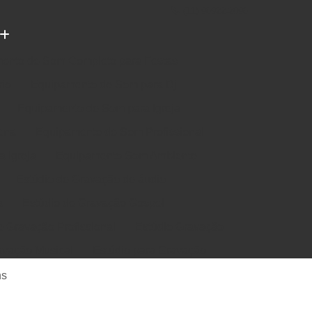
(11) 96922-2096
ento de Som Completo para Festas
rio
Equipamento de Som para Dj
Equipamento de Som para Igreja
ena
Equipamento de Som Profissional
 Igreja
Equipamento Som Ambiente
Estúdio de Gravação de áudio
a
Estúdio de Gravação Gospel
e Gravação Profissional
Estúdio Gravação
avação Musical
Estúdio para Gravação
e Música em Estúdio
Gravação em Estúdio
ns
m Estudio de Gravação