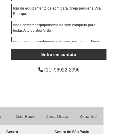
ocução Feminina
Locução para Comercial
loja de equipamento de som para igreja pequena Vila
o Profissional
Locução Promocional
Buarque
rviço de Locução
Fazer Mixagem de Músicas
onde comprar equipamento de som completo para
festas Alto do Boa Vista
as
Mixagem de Som
Mixagem de Voz
onde comprar equipamento de som para igreja Saúde
Produção áudio
Produção de áudio
áudio
Produtora de áudio Estudio
equipamentos de som para igreja Cursino
Entre em contato
Produtora de áudio Publicidade
(11) 96922-2096
Produtora de Som
Produtora Som
as de áudio
e
São Paulo
Zona Oeste
Zona Sul
Centro
Centro de São Paulo