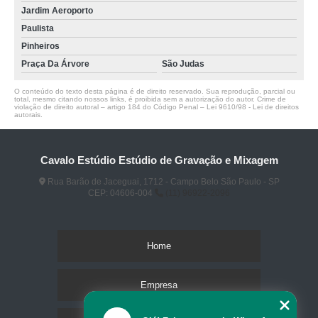
Jardim Aeroporto
Paulista
Pinheiros
Praça Da Árvore
São Judas
O conteúdo do texto desta página é de direito reservado. Sua reprodução, parcial ou
total, mesmo citando nossos links, é proibida sem a autorização do autor. Crime de
violação de direito autoral – artigo 184 do Código Penal –
Lei 9610/98 - Lei de direitos
autorais
.
Cavalo Estúdio Estúdio de Gravação e Mixagem
Rua Barão de Jaceguai, 1712 - Campo Belo São Paulo - SP
CEP: 04606-004
(11) 96922-2096
Home
Empresa