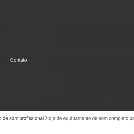
o
Equipamento de Som
Equipam
Equipamento de Som para Auditó
Equipamento de Som para Festas
Equipamento de Som para Igreja Pequ
a
Contato
Equipamento de Som Profissional para
e
Equipamento Som Profissional
Estúdio de Gravação de Músic
Estúdio de Gravação Musical
Estúdio d
Estúdio Gravação de Cd
Estúdio Gr
e
Gravação de Cd em Estúdio
Gravação d
 de som profissional
loja de equipamento de som completo par
Jingle Comercial e