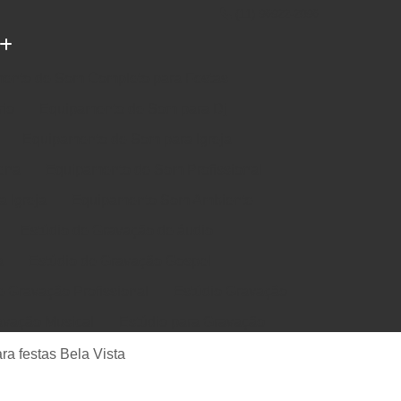
(11) 96922-2096
ento de Som Completo para Festas
rio
Equipamento de Som para Dj
Equipamento de Som para Igreja
ena
Equipamento de Som Profissional
 Igreja
Equipamento Som Ambiente
Estúdio de Gravação de áudio
a
Estúdio de Gravação Gospel
e Gravação Profissional
Estúdio Gravação
avação Musical
Estúdio para Gravação
e Música em Estúdio
Gravação em Estúdio
a festas Bela Vista
m Estudio de Gravação