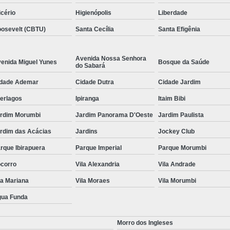
icério
Higienópolis
Liberdade
osevelt (CBTU)
Santa Cecília
Santa Efigênia
Avenida Nossa Senhora
enida Miguel Yunes
Bosque da Saúde
do Sabará
dade Ademar
Cidade Dutra
Cidade Jardim
terlagos
Ipiranga
Itaim Bibi
rdim Morumbi
Jardim Panorama D'Oeste
Jardim Paulista
rdim das Acácias
Jardins
Jockey Club
rque Ibirapuera
Parque Imperial
Parque Morumbi
corro
Vila Alexandria
Vila Andrade
la Mariana
Vila Moraes
Vila Morumbi
ua Funda
Morro dos Ingleses