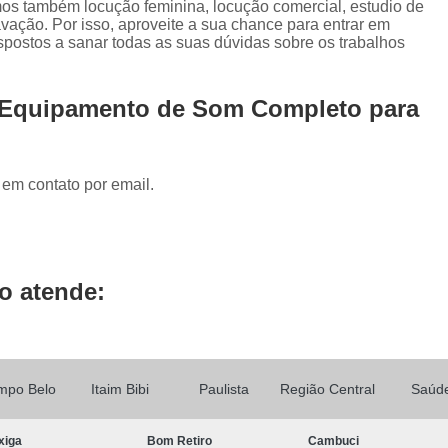
mos também locução feminina, locução comercial, estudio de
Locução de Rádio
Locução em Off
L
vação. Por isso, aproveite a sua chance para entrar em
Locução para Propaganda
Locuçã
spostos a sanar todas as suas dúvidas sobre os trabalhos
Locução Publicitária
Locução Rádio
Se
e Equipamento de Som Completo para
Mixagem de áudio
Mixagem de Músic
Mixagem Studio
áudio Produtora
Produtora áudio
Produtora de 
 em contato por email.
Produtora de áudio Locução
Produtora de áudio Spot Comercial
Produtor
o atende:
mpo Belo
Itaim Bibi
Paulista
Região Central
Saúd
xiga
Bom Retiro
Cambuci