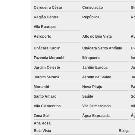
Cerqueira César
Consolação
Gl
Região Central
República
Ro
Vila Buarque
Aeroporto
Alto do Boa Vista
Av
Chácara Kablin
Chácara Santo Antônio
Ci
Fazenda Morumbi
Ibirapuera
In
Jardim Celeste
Jardim Europa
Ja
Jardim Suzana
Jardim da Saúde
Ja
Morumbi
Nova Piraju
Pa
Santo Amaro
Saúde
So
Vila Clementino
Vila Gumercindo
Vi
Zona Sul
Água Espraiada
Ág
Ana Rosa
Bela Vista
Bixiga