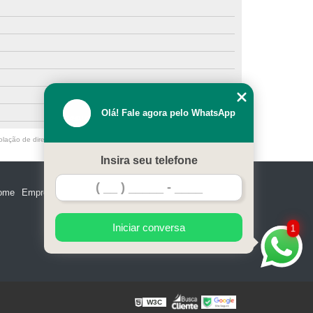
Olá! Fale agora pelo WhatsApp
olação de direito autoral – artigo 184 do Código Penal –
Lei 9610/98 - Lei
Insira seu telefone
ome
Empresa
Missão
Serviços
Contato
Mapa do site
Iniciar conversa
1
W3C