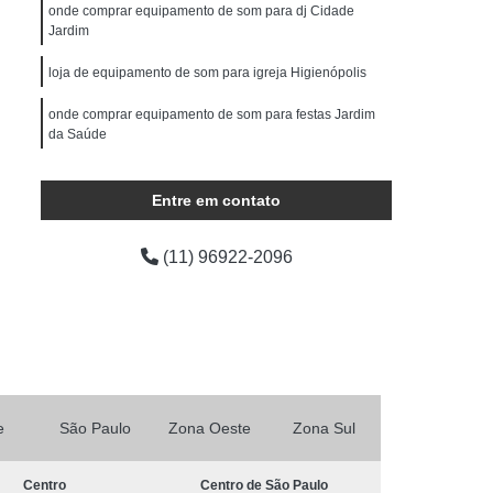
ocução Feminina
Locução para Comercial
onde comprar equipamento de som para dj Cidade
Jardim
o Profissional
Locução Promocional
loja de equipamento de som para igreja Higienópolis
rviço de Locução
Fazer Mixagem de Músicas
onde comprar equipamento de som para festas Jardim
as
Mixagem de Som
Mixagem de Voz
da Saúde
Produção áudio
Produção de áudio
onde comprar equipamento som ambiente Paulista
áudio
Produtora de áudio Estudio
Entre em contato
Produtora de áudio Publicidade
(11) 96922-2096
Produtora de Som
Produtora Som
as de áudio
e
São Paulo
Zona Oeste
Zona Sul
Centro
Centro de São Paulo