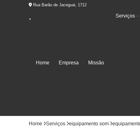
Rua Barão de Jaceguai, 1712
Serviços
Equipament
som
Estúdio de
gravação
Estúdio par
Home
Empresa
Missão
ensaio
Estúdios d
áudio
Locução
Mixagem
Produtora d
áudios
Home
Serviços
equipamento som
equipamento