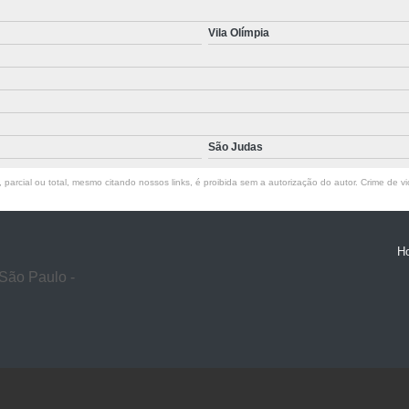
Vila Olímpia
São Judas
parcial ou total, mesmo citando nossos links, é proibida sem a autorização do autor. Crime de vi
H
São Paulo -