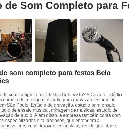
 de Som Completo para Fe
Trilhas Sonoras para Filmes em Estudio 
Estúdio de Ensaio de Música
E
Estúdio de Ensaio Musical
Estúdio de G
Estúdio Ensaio de Musicas
Estúdio En
Estúdio para Ensaio de Bandas
Estúdio para Ensaio Musical
Estúdios para Ensaios Musicais d
de som completo para festas Bela
Sala de Ensaio Musical
Edição de
ões
Edição de Audiobook
Edição de Pod
Estúdio de Audiobook
Estudio Grava
o de som completo para festas Bela Vista? A Cavalo Estúdio
ços como o de mixagem, estudio para gravação, estudio de
Fazer Audiobook
Fazer Podcast
em São Paulo, Estúdio de gravação, estudio para ensaio,
túdio de ensaio musical, mixagem de musicas, estudio de
Gravação de áudio
Gravação de Audioboo
ravação de audio. Além disso, a empresa também conta com
ios especializados e cuidadosos, que entendem a
Gravadora áudio
Gravar Audiobook
idos valores consideráveis em instalações de qualidade,