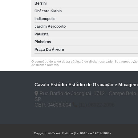
Berrini
Chácara Klabin
Indianópolis
Jardim Aeroporto
Paulista
Pinheiros
Praça Da Árvore
O conteúdo do texto desta página é de direito reservado. Sua reprodução, 
de direitos autorais
.
Cavalo Estúdio Estúdio de Gravação e Mixagem
Rua Barão de Jaceguai, 1712 - Campo Belo 
SP
CEP: 04606-004
(11) 96922-2096
Copyright © Cavalo Estúdio (Lei 9610 de 19/02/1998)