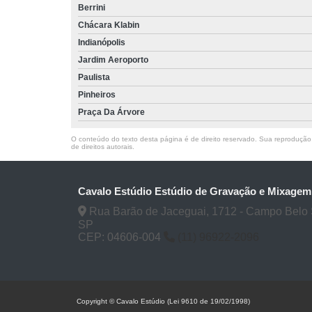
Berrini
Chácara Klabin
Indianópolis
Jardim Aeroporto
Paulista
Pinheiros
Praça Da Árvore
O conteúdo do texto desta página é de direito reservado. Sua reprodução, 
de direitos autorais
.
Cavalo Estúdio Estúdio de Gravação e Mixagem
Rua Barão de Jaceguai, 1712 - Campo Belo 
SP
CEP: 04606-004
(11) 96922-2096
Copyright © Cavalo Estúdio (Lei 9610 de 19/02/1998)