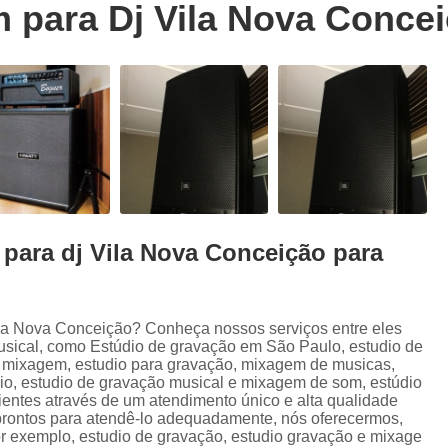
 para Dj Vila Nova Conce
Trilhas Sonoras para Filmes em Estudio 
Estúdio de Ensaio de Música
E
Estúdio de Ensaio Musical
Estúdio de G
Estúdio Ensaio de Musicas
Estúdio En
Estúdio para Ensaio de Bandas
Estúdio para Ensaio Musical
Estúdios para Ensaios Musicais d
para dj Vila Nova Conceição para
Sala de Ensaio Musical
Edição de
Edição de Audiobook
Edição de Pod
Estúdio de Audiobook
Estudio Grava
la Nova Conceição? Conheça nossos serviços entre eles
sical, como Estúdio de gravação em São Paulo, estudio de
Fazer Audiobook
Fazer Podcast
, mixagem, estudio para gravação, mixagem de musicas,
io, estudio de gravação musical e mixagem de som, estúdio
Gravação de áudio
Gravação de Audioboo
ientes através de um atendimento único e alta qualidade
 prontos para atendê-lo adequadamente, nós oferecermos,
Gravadora áudio
Gravar Audiobook
por exemplo, estudio de gravação, estudio gravação e mixage