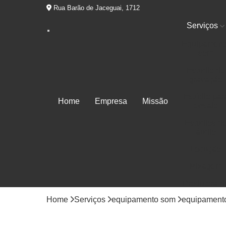
Rua Barão de Jaceguai, 1712
Serviços
Equipament
som
Estúdio de
gravação
Estúdio par
Home
Empresa
Missão
ensaio
Estúdios d
áudio
Locução
Mixagem
Produtora d
áudios
Home
Serviços
equipamento som
equipament