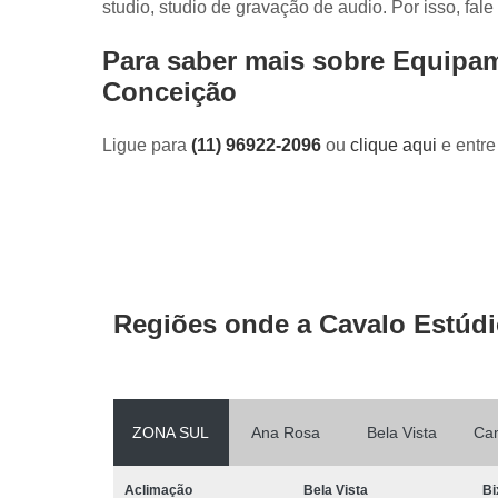
studio, studio de gravação de audio. Por isso, fal
Para saber mais sobre Equipam
Conceição
Ligue para
(11) 96922-2096
ou
clique aqui
e entre
Regiões onde a Cavalo Estúdi
ZONA SUL
Ana Rosa
Bela Vista
Ca
Aclimação
Bela Vista
Bi