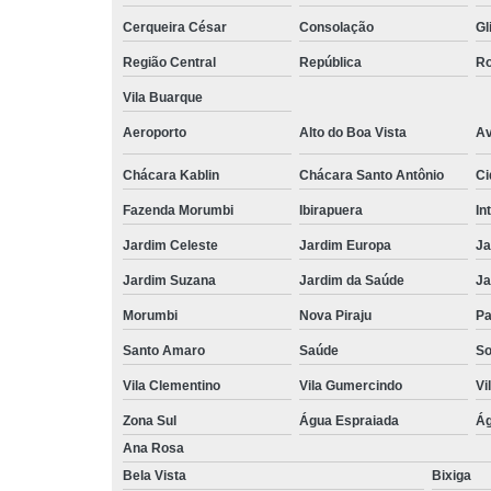
Cerqueira César
Consolação
Gl
Região Central
República
Ro
Vila Buarque
Aeroporto
Alto do Boa Vista
Av
Chácara Kablin
Chácara Santo Antônio
Ci
Fazenda Morumbi
Ibirapuera
In
Jardim Celeste
Jardim Europa
Ja
Jardim Suzana
Jardim da Saúde
Ja
Morumbi
Nova Piraju
Pa
Santo Amaro
Saúde
So
Vila Clementino
Vila Gumercindo
Vi
Zona Sul
Água Espraiada
Ág
Ana Rosa
Bela Vista
Bixiga