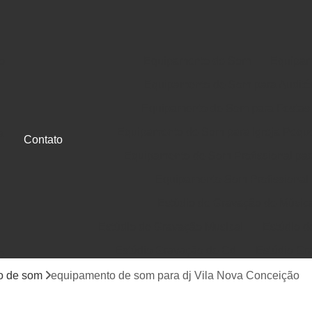
o
Equipamento de Som
Equipam
Equipamento de Som para Auditó
Equipamento de Som para Festas
Equipamento de Som para Igreja Pequ
a
Contato
Equipamento de Som Profissional para
e
Equipamento Som Profissional
Estúdio de Gravação de Músic
Estúdio de Gravação Musical
Estúdio d
Estúdio Gravação de Cd
Estúdio Gr
e
Gravação de Cd em Estúdio
Gravação d
o de som
equipamento de som para dj Vila Nova Conceição
Jingle Comercial e