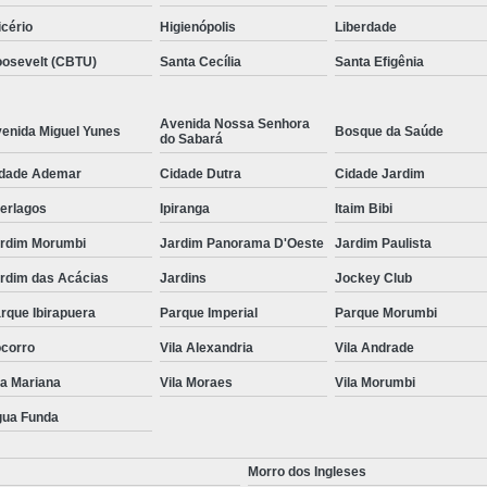
icério
Higienópolis
Liberdade
osevelt (CBTU)
Santa Cecília
Santa Efigênia
Avenida Nossa Senhora
enida Miguel Yunes
Bosque da Saúde
do Sabará
dade Ademar
Cidade Dutra
Cidade Jardim
terlagos
Ipiranga
Itaim Bibi
rdim Morumbi
Jardim Panorama D'Oeste
Jardim Paulista
rdim das Acácias
Jardins
Jockey Club
rque Ibirapuera
Parque Imperial
Parque Morumbi
corro
Vila Alexandria
Vila Andrade
la Mariana
Vila Moraes
Vila Morumbi
ua Funda
Morro dos Ingleses