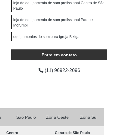
ocução Feminina
Locução para Comercial
loja de equipamento de som profissional Centro de São
Paulo
o Profissional
Locução Promocional
loja de equipamento de som profissional Parque
rviço de Locução
Fazer Mixagem de Músicas
Morumbi
as
Mixagem de Som
Mixagem de Voz
equipamentos de som para igreja Bixiga
Produção áudio
Produção de áudio
equipamento de som completo para festas Cidade
áudio
Produtora de áudio Estudio
Jardim
Entre em contato
Produtora de áudio Publicidade
(11) 96922-2096
Produtora de Som
Produtora Som
as de áudio
e
São Paulo
Zona Oeste
Zona Sul
Centro
Centro de São Paulo