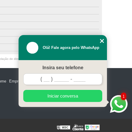
Olá! Fale agora pelo WhatsApp
olação de direito autoral – artigo 184 do Código Penal –
Lei 9610/98 - Lei
Insira seu telefone
ome
Empresa
Missão
Serviços
Contato
Mapa do site
Iniciar conversa
1
W3C