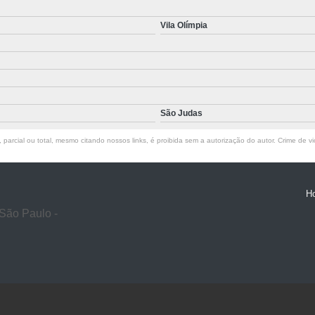
Vila Olímpia
São Judas
parcial ou total, mesmo citando nossos links, é proibida sem a autorização do autor. Crime de vi
H
São Paulo -