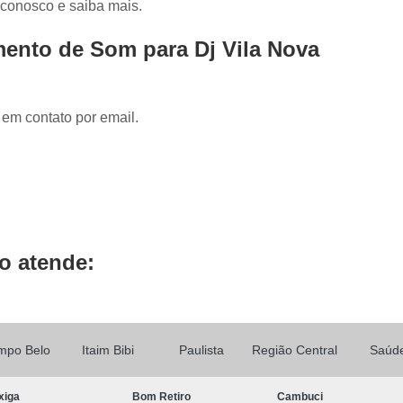
e conosco e saiba mais.
Locução de Rádio
Locução em Off
L
Locução para Propaganda
Locuçã
ento de Som para Dj Vila Nova
Locução Publicitária
Locução Rádio
Se
Mixagem de áudio
Mixagem de Músic
 em contato por email.
Mixagem Studio
áudio Produtora
Produtora áudio
Produtora de 
Produtora de áudio Locução
Produtora de áudio Spot Comercial
Produtor
o atende:
mpo Belo
Itaim Bibi
Paulista
Região Central
Saúd
xiga
Bom Retiro
Cambuci