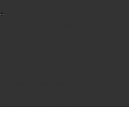
(11) 96922-2096
ento de Som Completo para Festas
rio
Equipamento de Som para Dj
Equipamento de Som para Igreja
ena
Equipamento de Som Profissional
 Igreja
Equipamento Som Ambiente
Estúdio de Gravação de áudio
a
Estúdio de Gravação Gospel
e Gravação Profissional
Estúdio Gravação
avação Musical
Estúdio para Gravação
e Música em Estúdio
Gravação em Estúdio
m Estudio de Gravação