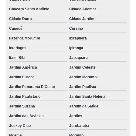
Chácara Santo Antônio
Cidade Ademar
Cidade Dutra
Cidade Jardim
Cupecê
Cursino
Fazenda Morumbi
Ibirapuera
Interlagos
Ipiranga
Itaim Bibi
Jabaquara
Jardim América
Jardim Celeste
Jardim Europa
Jardim Morumbi
Jardim Panorama D'Oeste
Jardim Paulista
Jardim Paulistano
Jardim Santa Helena
Jardim Suzana
Jardim da Saúde
Jardim das Acácias
Jardins
Jockey Club
Jurubatuba
Moema
Morumbi