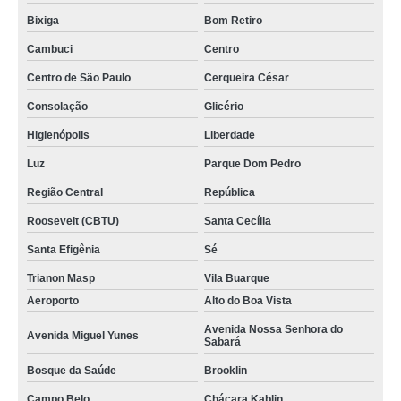
Bixiga
Bom Retiro
Cambuci
Centro
Centro de São Paulo
Cerqueira César
Consolação
Glicério
Higienópolis
Liberdade
Luz
Parque Dom Pedro
Região Central
República
Roosevelt (CBTU)
Santa Cecília
Santa Efigênia
Sé
Trianon Masp
Vila Buarque
Aeroporto
Alto do Boa Vista
Avenida Nossa Senhora do
Avenida Miguel Yunes
Sabará
Bosque da Saúde
Brooklin
Campo Belo
Chácara Kablin