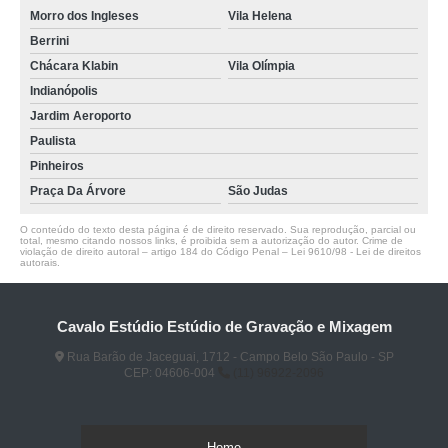
Morro dos Ingleses
Vila Helena
Berrini
Chácara Klabin
Vila Olímpia
Indianópolis
Jardim Aeroporto
Paulista
Pinheiros
Praça Da Árvore
São Judas
O conteúdo do texto desta página é de direito reservado. Sua reprodução, parcial ou
total, mesmo citando nossos links, é proibida sem a autorização do autor. Crime de
violação de direito autoral – artigo 184 do Código Penal –
Lei 9610/98 - Lei de direitos
autorais
.
Cavalo Estúdio Estúdio de Gravação e Mixagem
Rua Barão de Jaceguai, 1712 - Campo Belo São Paulo - SP
CEP: 04606-004
(11) 96922-2096
Home