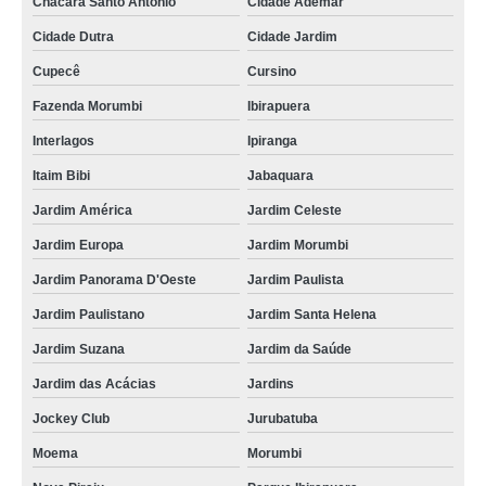
Chácara Santo Antônio
Cidade Ademar
Cidade Dutra
Cidade Jardim
Cupecê
Cursino
Fazenda Morumbi
Ibirapuera
Interlagos
Ipiranga
Itaim Bibi
Jabaquara
Jardim América
Jardim Celeste
Jardim Europa
Jardim Morumbi
Jardim Panorama D'Oeste
Jardim Paulista
Jardim Paulistano
Jardim Santa Helena
Jardim Suzana
Jardim da Saúde
Jardim das Acácias
Jardins
Jockey Club
Jurubatuba
Moema
Morumbi