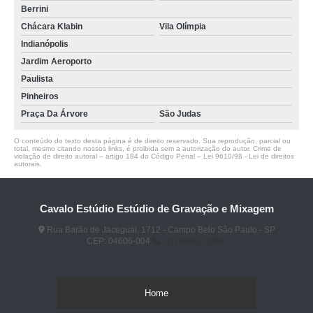
Berrini
Chácara Klabin
Vila Olímpia
Indianópolis
Jardim Aeroporto
Paulista
Pinheiros
Praça Da Árvore
São Judas
O conteúdo do texto desta página é de direito reservado. Sua reprodução, parcial ou
total, mesmo citando nossos links, é proibida sem a autorização do autor. Crime de
violação de direito autoral – artigo 184 do Código Penal –
Lei 9610/98 - Lei de direitos
autorais
.
Cavalo Estúdio Estúdio de Gravação e Mixagem
Rua Barão de Jaceguai, 1712 - Campo Belo São Paulo - SP
CEP: 04606-004
(11) 96922-2096
Home