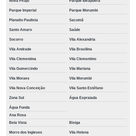
Nova Piraju
Parque Ibirapuera
Parque Imperial
Parque Morumbi
Planalto Paulista
Sacomã
Santo Amaro
Saúde
Socorro
Vila Alexandria
Vila Andrade
Vila Brasilina
Vila Clementina
Vila Clementino
Vila Gumercindo
Vila Mariana
Vila Moraes
Vila Morumbi
Vila Nova Conceição
Vila Santo Estéfano
Zona Sul
Água Espraiada
Água Funda
Ana Rosa
Bela Vista
Bixiga
Morro dos Ingleses
Vila Helena