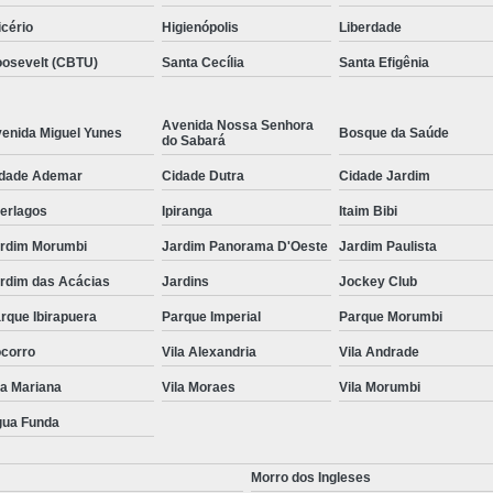
icério
Higienópolis
Liberdade
osevelt (CBTU)
Santa Cecília
Santa Efigênia
Avenida Nossa Senhora
enida Miguel Yunes
Bosque da Saúde
do Sabará
dade Ademar
Cidade Dutra
Cidade Jardim
terlagos
Ipiranga
Itaim Bibi
rdim Morumbi
Jardim Panorama D'Oeste
Jardim Paulista
rdim das Acácias
Jardins
Jockey Club
rque Ibirapuera
Parque Imperial
Parque Morumbi
corro
Vila Alexandria
Vila Andrade
la Mariana
Vila Moraes
Vila Morumbi
ua Funda
Morro dos Ingleses