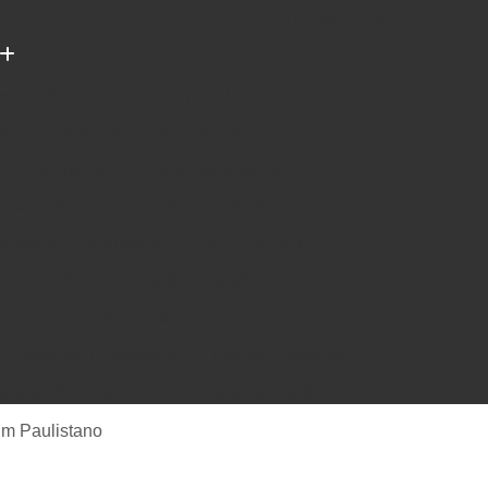
(11) 96922-2096
ento de Som Completo para Festas
rio
Equipamento de Som para Dj
Equipamento de Som para Igreja
ena
Equipamento de Som Profissional
 Igreja
Equipamento Som Ambiente
Estúdio de Gravação de áudio
a
Estúdio de Gravação Gospel
e Gravação Profissional
Estúdio Gravação
avação Musical
Estúdio para Gravação
e Música em Estúdio
Gravação em Estúdio
im Paulistano
m Estudio de Gravação