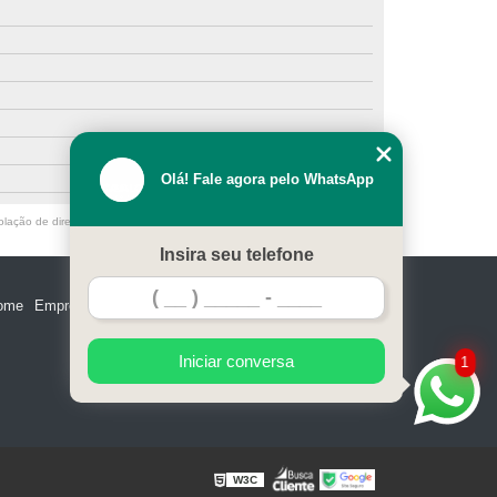
Olá! Fale agora pelo WhatsApp
olação de direito autoral – artigo 184 do Código Penal –
Lei 9610/98 - Lei
Insira seu telefone
ome
Empresa
Missão
Serviços
Contato
Mapa do site
Iniciar conversa
1
W3C