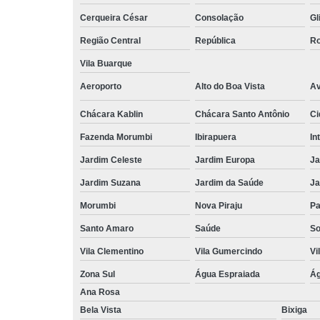
Cerqueira César
Consolação
Gl
Região Central
República
Ro
Vila Buarque
Aeroporto
Alto do Boa Vista
Av
Chácara Kablin
Chácara Santo Antônio
Ci
Fazenda Morumbi
Ibirapuera
In
Jardim Celeste
Jardim Europa
Ja
Jardim Suzana
Jardim da Saúde
Ja
Morumbi
Nova Piraju
Pa
Santo Amaro
Saúde
So
Vila Clementino
Vila Gumercindo
Vi
Zona Sul
Água Espraiada
Ág
Ana Rosa
Bela Vista
Bixiga