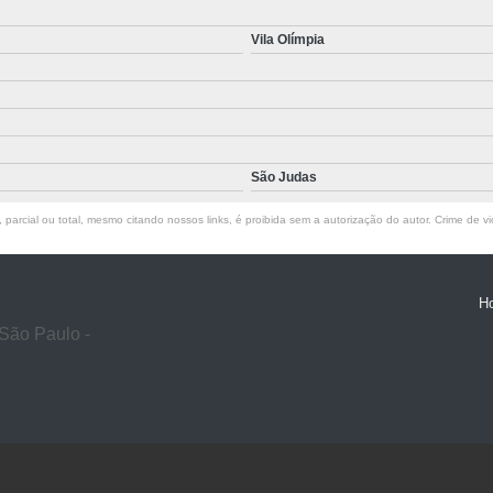
Vila Olímpia
São Judas
parcial ou total, mesmo citando nossos links, é proibida sem a autorização do autor. Crime de vi
H
São Paulo -