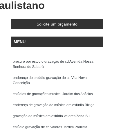
aulistano
de Gravação
Ensaio em Estúdio de Música
stúdio de Ensaio e Gravação Musical
ravação Ensaio
Estúdio Ensaio de Bandas
Solicite um orçamento
saio Musical
Estúdio Ensaios Gravações
MENU
Estúdio para Ensaio de Música
Estúdios de Ensaios Musicais
procuro por estúdio gravação de cd Avenida Nossa
e Banda
Sala Acústica para Ensaio
Senhora do Sabará
 Audio
Edição de Audio para Podcast
endereço de estúdio gravação de cd Vila Nova
cast
Estúdio áudio
Estúdio de áudio
Conceição
ção áudio
Estúdio para Gravar Podcast
estúdios de gravações musical Jardim das Acácias
Gravação áudio
Gravação Audiobook
endereço de gravação de música em estúdio Bixiga
k
Gravação de Podcast
Gravação Podcast
gravação de música em estúdio valores Zona Sul
Estúdio de Locução
Locução Comercial
estúdio gravação de cd valores Jardim Paulista