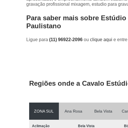
gravação profissional mixagem, estudio para grav
Para saber mais sobre Estúdio
Paulistano
Ligue para
(11) 96922-2096
ou
clique aqui
e entre
Regiões onde a Cavalo Estúdi
ZONA SUL
Ana Rosa
Bela Vista
Ca
Aclimação
Bela Vista
Bi