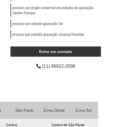
ocução Feminina
Locução para Comercial
procuro por jingle comercial em estudio de gravação
o Profissional
Locução Promocional
Jardim Europa
rviço de Locução
Fazer Mixagem de Músicas
procuro por estúdio gravação Sé
as
Mixagem de Som
Mixagem de Voz
procuro por estúdio gravação musical Paulista
Produção áudio
Produção de áudio
procuro por estúdio gravação musical Centro
áudio
Produtora de áudio Estudio
Entre em contato
Produtora de áudio Publicidade
(11) 96922-2096
Produtora de Som
Produtora Som
as de áudio
e
São Paulo
Zona Oeste
Zona Sul
Centro
Centro de São Paulo