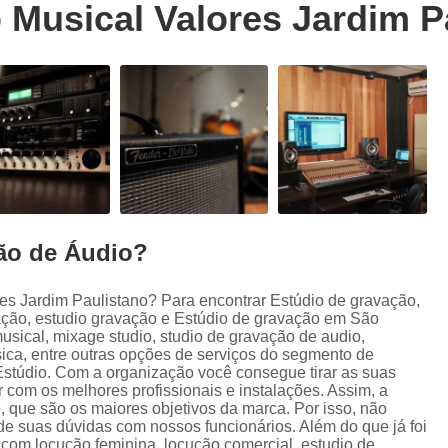
 Musical Valores Jardim P
Trilhas Sonoras para Filmes em Estudio 
Estúdio de Ensaio de Música
E
Estúdio de Ensaio Musical
Estúdio de G
Estúdio Ensaio de Musicas
Estúdio En
Estúdio para Ensaio de Bandas
Estúdio para Ensaio Musical
Estúdios para Ensaios Musicais d
ão de Áudio?
Sala de Ensaio Musical
Edição de
Edição de Audiobook
Edição de Pod
es Jardim Paulistano? Para encontrar Estúdio de gravação,
ação, estudio gravação e Estúdio de gravação em São
Estúdio de Audiobook
Estudio Grava
usical, mixage studio, studio de gravação de audio,
Fazer Audiobook
Fazer Podcast
ca, entre outras opções de serviços do segmento de
Estúdio. Com a organização você consegue tirar as suas
Gravação de áudio
Gravação de Audioboo
 com os melhores profissionais e instalações. Assim, a
, que são os maiores objetivos da marca. Por isso, não
Gravadora áudio
Gravar Audiobook
de suas dúvidas com nossos funcionários. Além do que já foi
om locução feminina, locução comercial, estudio de