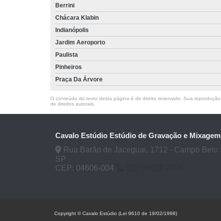
Berrini
Chácara Klabin
Indianópolis
Jardim Aeroporto
Paulista
Pinheiros
Praça Da Árvore
O conteúdo do texto desta página é de direito reservado. Sua reprodução, 
de direitos autorais
.
Cavalo Estúdio Estúdio de Gravação e Mixagem
Rua Barão de Jaceguai, 1712 - Campo Belo 
SP
CEP: 04606-004
(11) 96922-2096
Copyright © Cavalo Estúdio (Lei 9610 de 19/02/1998)