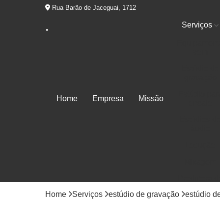
Rua Barão de Jaceguai, 1712
Serviços
Equipament
som
Estúdio de
gravação
Estúdio par
Home
Empresa
Missão
ensaio
Estúdios d
áudio
Locução
Mixagem
Produtora d
áudios
Home
Serviços
estúdio de gravação
estúdio d