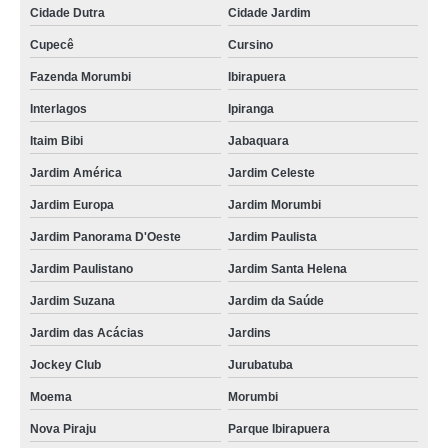
Cidade Dutra
Cidade Jardim
Cupecê
Cursino
Fazenda Morumbi
Ibirapuera
Interlagos
Ipiranga
Itaim Bibi
Jabaquara
Jardim América
Jardim Celeste
Jardim Europa
Jardim Morumbi
Jardim Panorama D'Oeste
Jardim Paulista
Jardim Paulistano
Jardim Santa Helena
Jardim Suzana
Jardim da Saúde
Jardim das Acácias
Jardins
Jockey Club
Jurubatuba
Moema
Morumbi
Nova Piraju
Parque Ibirapuera