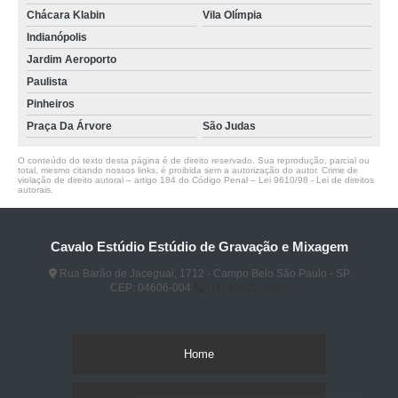
Chácara Klabin
Vila Olímpia
Indianópolis
Jardim Aeroporto
Paulista
Pinheiros
Praça Da Árvore
São Judas
O conteúdo do texto desta página é de direito reservado. Sua reprodução, parcial ou
total, mesmo citando nossos links, é proibida sem a autorização do autor. Crime de
violação de direito autoral – artigo 184 do Código Penal –
Lei 9610/98 - Lei de direitos
autorais
.
Cavalo Estúdio Estúdio de Gravação e Mixagem
Rua Barão de Jaceguai, 1712 - Campo Belo São Paulo - SP
CEP: 04606-004
(11) 96922-2096
Home