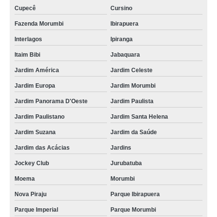
Cupecê
Cursino
Fazenda Morumbi
Ibirapuera
Interlagos
Ipiranga
Itaim Bibi
Jabaquara
Jardim América
Jardim Celeste
Jardim Europa
Jardim Morumbi
Jardim Panorama D'Oeste
Jardim Paulista
Jardim Paulistano
Jardim Santa Helena
Jardim Suzana
Jardim da Saúde
Jardim das Acácias
Jardins
Jockey Club
Jurubatuba
Moema
Morumbi
Nova Piraju
Parque Ibirapuera
Parque Imperial
Parque Morumbi