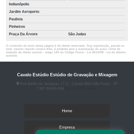
Indianópolis
Jardim Aeroporto
Paulista
Pinheiros
Praça Da Árvore
São Judas
O conteúdo do texto desta página é de direito reservado. Sua reprodução, parcial ou
total, mesmo citando nossos links, é proibida sem a autorização do autor. Crime de
violação de direito autoral – artigo 184 do Código Penal –
Lei 9610/98 - Lei de direitos
autorais
.
Cavalo Estúdio Estúdio de Gravação e Mixagem
Rua Barão de Jaceguai, 1712 - Campo Belo São Paulo - SP
CEP: 04606-004
(11) 96922-2096
Home
Empresa