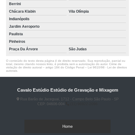
Berrini
Chácara Klabin
Vila Olímpia
Indianópolis
Jardim Aeroporto
Paulista
Pinheiros
Praça Da Árvore
São Judas
O conteúdo do texto desta página é de direito reservado. Sua reprodução, parcial ou
total, mesmo citando nossos links, é proibida sem a autorização do autor. Crime de
violação de direito autoral – artigo 184 do Código Penal –
Lei 9610/98 - Lei de direitos
autorais
.
Cavalo Estúdio Estúdio de Gravação e Mixagem
Rua Barão de Jaceguai, 1712 - Campo Belo São Paulo - SP
CEP: 04606-004
(11) 96922-2096
Home