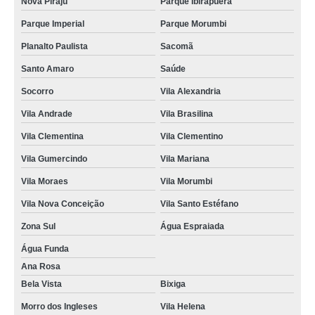
Nova Piraju
Parque Ibirapuera
Parque Imperial
Parque Morumbi
Planalto Paulista
Sacomã
Santo Amaro
Saúde
Socorro
Vila Alexandria
Vila Andrade
Vila Brasilina
Vila Clementina
Vila Clementino
Vila Gumercindo
Vila Mariana
Vila Moraes
Vila Morumbi
Vila Nova Conceição
Vila Santo Estéfano
Zona Sul
Água Espraiada
Água Funda
Ana Rosa
Bela Vista
Bixiga
Morro dos Ingleses
Vila Helena