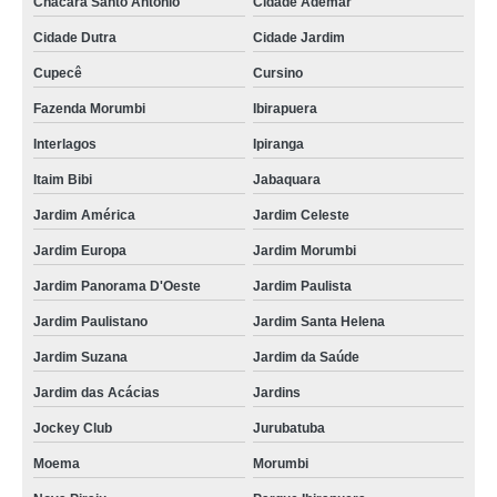
Chácara Santo Antônio
Cidade Ademar
Cidade Dutra
Cidade Jardim
Cupecê
Cursino
Fazenda Morumbi
Ibirapuera
Interlagos
Ipiranga
Itaim Bibi
Jabaquara
Jardim América
Jardim Celeste
Jardim Europa
Jardim Morumbi
Jardim Panorama D'Oeste
Jardim Paulista
Jardim Paulistano
Jardim Santa Helena
Jardim Suzana
Jardim da Saúde
Jardim das Acácias
Jardins
Jockey Club
Jurubatuba
Moema
Morumbi