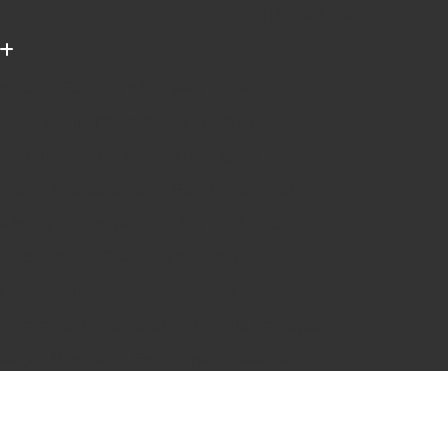
(11) 96922-2096
ento de Som Completo para Festas
rio
Equipamento de Som para Dj
Equipamento de Som para Igreja
ena
Equipamento de Som Profissional
 Igreja
Equipamento Som Ambiente
Estúdio de Gravação de áudio
a
Estúdio de Gravação Gospel
e Gravação Profissional
Estúdio Gravação
avação Musical
Estúdio para Gravação
e Música em Estúdio
Gravação em Estúdio
m Estudio de Gravação