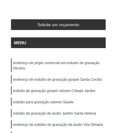
de Gravação
Ensaio em Estúdio de Música
stúdio de Ensaio e Gravação Musical
ravação Ensaio
Estúdio Ensaio de Bandas
Solicite um orçamento
saio Musical
Estúdio Ensaios Gravações
MENU
Estúdio para Ensaio de Música
Estúdios de Ensaios Musicais
endereço de jingle comercial em estudio de gravação
e Banda
Sala Acústica para Ensaio
Glicério
 Audio
Edição de Audio para Podcast
endereço de estúdio de gravação gospel Santa Cecília
cast
Estúdio áudio
Estúdio de áudio
estúdio de gravação gospel valores Cidade Jardim
ção áudio
Estúdio para Gravar Podcast
estúdio para gravação valores Saúde
Gravação áudio
Gravação Audiobook
estúdio de gravação de áudio Jardim Santa Helena
k
Gravação de Podcast
Gravação Podcast
Estúdio de Locução
endereço de estúdio de gravação de áudio Vila Olímpia
Locução Comercial