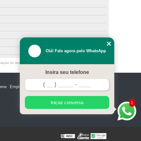
Olá! Fale agora pelo WhatsApp
olação de direito autoral – artigo 184 do Código Penal –
Lei 9610/98 - Lei
Insira seu telefone
ome
Empresa
Missão
Serviços
Contato
Mapa do site
Iniciar conversa
1
W3C