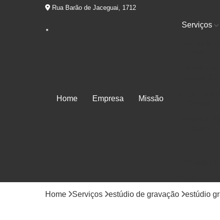
Rua Barão de Jaceguai, 1712
Serviços
Equipament
som
Estúdio de
gravação
Estúdio par
Home
Empresa
Missão
ensaio
Estúdios d
áudio
Locução
Mixagem
Produtora d
áudios
Home
Serviços
estúdio de gravação
estúdio g