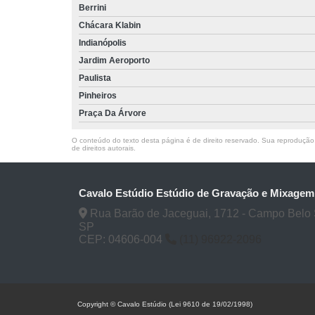
Berrini
Chácara Klabin
Indianópolis
Jardim Aeroporto
Paulista
Pinheiros
Praça Da Árvore
O conteúdo do texto desta página é de direito reservado. Sua reprodução, 
de direitos autorais
.
Cavalo Estúdio Estúdio de Gravação e Mixagem
Rua Barão de Jaceguai, 1712 - Campo Belo 
SP
CEP: 04606-004
(11) 96922-2096
Copyright © Cavalo Estúdio (Lei 9610 de 19/02/1998)