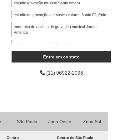
ocução Feminina
Locução para Comercial
estúdio gravação musical Santo Amaro
o Profissional
Locução Promocional
estúdio de gravação de música valores Santa Efigênia
rviço de Locução
Fazer Mixagem de Músicas
endereço de estúdio de gravação musical Jardim
América
as
Mixagem de Som
Mixagem de Voz
Produção áudio
estúdios para gravações Cidade Ademar
Produção de áudio
áudio
Produtora de áudio Estudio
Entre em contato
Produtora de áudio Publicidade
(11) 96922-2096
Produtora de Som
Produtora Som
as de áudio
e
São Paulo
Zona Oeste
Zona Sul
Centro
Centro de São Paulo