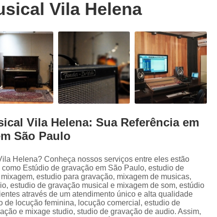
sical Vila Helena
Trilhas Sonoras para Filmes em Estudio 
Estúdio de Ensaio de Música
E
Estúdio de Ensaio Musical
Estúdio de G
Estúdio Ensaio de Musicas
Estúdio En
Estúdio para Ensaio de Bandas
Estúdio para Ensaio Musical
Estúdios para Ensaios Musicais d
ical Vila Helena: Sua Referência em
Sala de Ensaio Musical
Edição de
em São Paulo
Edição de Audiobook
Edição de Pod
Estúdio de Audiobook
Estudio Grava
Vila Helena? Conheça nossos serviços entre eles estão
, como Estúdio de gravação em São Paulo, estudio de
Fazer Audiobook
Fazer Podcast
, mixagem, estudio para gravação, mixagem de musicas,
io, estudio de gravação musical e mixagem de som, estúdio
Gravação de áudio
Gravação de Audioboo
ientes através de um atendimento único e alta qualidade
 de locução feminina, locução comercial, estudio de
Gravadora áudio
Gravar Audiobook
vação e mixage studio, studio de gravação de audio. Assim,