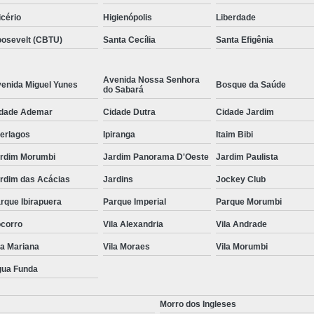
icério
Higienópolis
Liberdade
osevelt (CBTU)
Santa Cecília
Santa Efigênia
Avenida Nossa Senhora
enida Miguel Yunes
Bosque da Saúde
do Sabará
dade Ademar
Cidade Dutra
Cidade Jardim
terlagos
Ipiranga
Itaim Bibi
rdim Morumbi
Jardim Panorama D'Oeste
Jardim Paulista
rdim das Acácias
Jardins
Jockey Club
rque Ibirapuera
Parque Imperial
Parque Morumbi
corro
Vila Alexandria
Vila Andrade
la Mariana
Vila Moraes
Vila Morumbi
ua Funda
Morro dos Ingleses