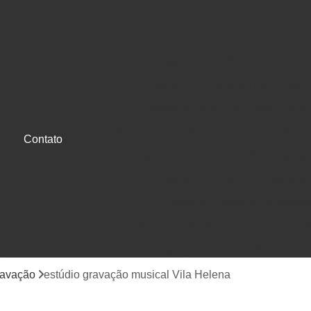
o
Equipamento de Som
Equipam
Equipamento de Som para Auditó
Equipamento de Som para Festas
Equipamento de Som para Igreja Pequ
a
Contato
Equipamento de Som Profissional para
e
Equipamento Som Profissional
Estúdio de Gravação de Músic
Estúdio de Gravação Musical
Estúdio d
Estúdio Gravação de Cd
Estúdio Gr
e
Gravação de Cd em Estúdio
Gravação d
ravação
estúdio gravação musical Vila Helena
Jingle Comercial e