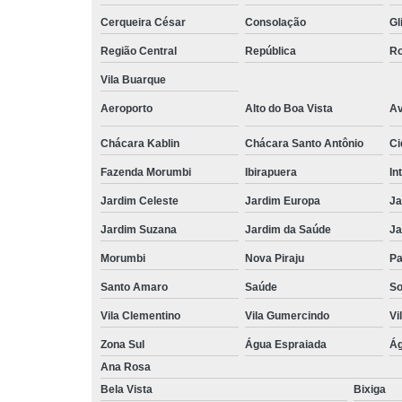
Cerqueira César
Consolação
Gl
Região Central
República
Ro
Vila Buarque
Aeroporto
Alto do Boa Vista
Av
Chácara Kablin
Chácara Santo Antônio
Ci
Fazenda Morumbi
Ibirapuera
In
Jardim Celeste
Jardim Europa
Ja
Jardim Suzana
Jardim da Saúde
Ja
Morumbi
Nova Piraju
Pa
Santo Amaro
Saúde
So
Vila Clementino
Vila Gumercindo
Vi
Zona Sul
Água Espraiada
Ág
Ana Rosa
Bela Vista
Bixiga