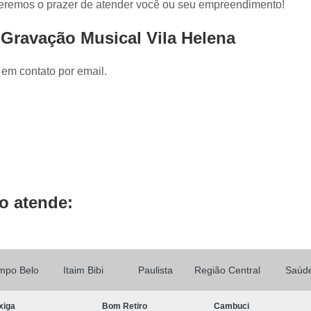
 Teremos o prazer de atender você ou seu empreendimento!
Locução de Rádio
Locução em Off
L
Locução para Propaganda
Locuçã
 Gravação Musical Vila Helena
Locução Publicitária
Locução Rádio
Se
 em contato por email.
Mixagem de áudio
Mixagem de Músic
Mixagem Studio
áudio Produtora
Produtora áudio
Produtora de 
Produtora de áudio Locução
Produtora de áudio Spot Comercial
Produtor
o atende:
mpo Belo
Itaim Bibi
Paulista
Região Central
Saúd
xiga
Bom Retiro
Cambuci