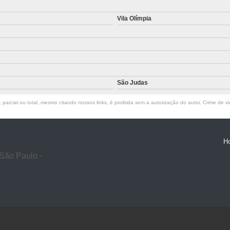
Vila Olímpia
São Judas
parcial ou total, mesmo citando nossos links, é proibida sem a autorização do autor. Crime de vi
H
São Paulo -