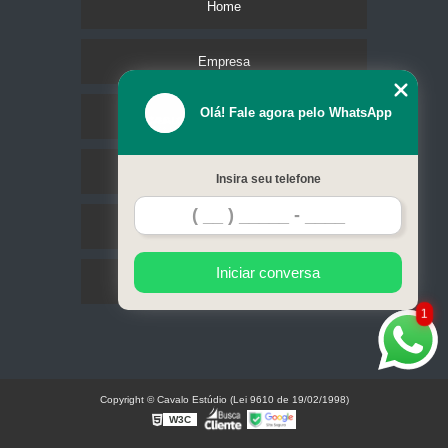
Home
Empresa
Olá! Fale agora pelo WhatsApp
Missão
Serviços
Insira seu telefone
Contato
Iniciar conversa
Mapa do site
1
Copyright © Cavalo Estúdio (Lei 9610 de 19/02/1998)
W3C