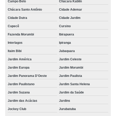
Campo Belo
Chácara Kablin
Chácara Santo Antônio
Cidade Ademar
Cidade Dutra
Cidade Jardim
Cupecê
Cursino
Fazenda Morumbi
Ibirapuera
Interlagos
Ipiranga
Itaim Bibi
Jabaquara
Jardim América
Jardim Celeste
Jardim Europa
Jardim Morumbi
Jardim Panorama D'Oeste
Jardim Paulista
Jardim Paulistano
Jardim Santa Helena
Jardim Suzana
Jardim da Saúde
Jardim das Acácias
Jardins
Jockey Club
Jurubatuba