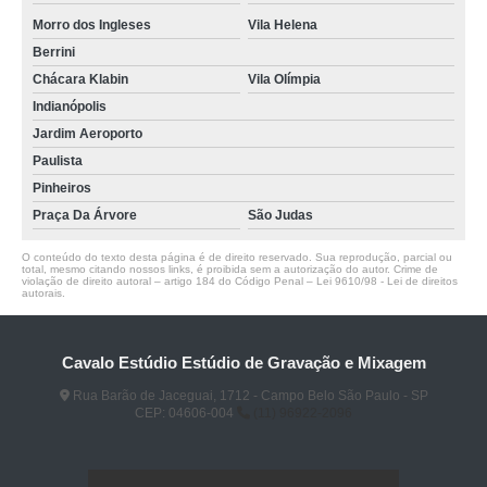
Morro dos Ingleses
Vila Helena
Berrini
Chácara Klabin
Vila Olímpia
Indianópolis
Jardim Aeroporto
Paulista
Pinheiros
Praça Da Árvore
São Judas
O conteúdo do texto desta página é de direito reservado. Sua reprodução, parcial ou
total, mesmo citando nossos links, é proibida sem a autorização do autor. Crime de
violação de direito autoral – artigo 184 do Código Penal –
Lei 9610/98 - Lei de direitos
autorais
.
Cavalo Estúdio Estúdio de Gravação e Mixagem
Rua Barão de Jaceguai, 1712 - Campo Belo São Paulo - SP
CEP: 04606-004
(11) 96922-2096