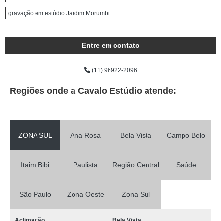
gravação em estúdio Jardim Morumbi
Entre em contato
(11) 96922-2096
Regiões onde a Cavalo Estúdio atende:
ZONA SUL
Ana Rosa
Bela Vista
Campo Belo
Itaim Bibi
Paulista
Região Central
Saúde
São Paulo
Zona Oeste
Zona Sul
Aclimação
Bela Vista