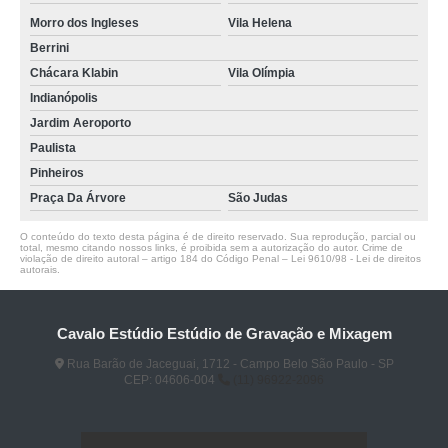
Morro dos Ingleses
Vila Helena
Berrini
Chácara Klabin
Vila Olímpia
Indianópolis
Jardim Aeroporto
Paulista
Pinheiros
Praça Da Árvore
São Judas
O conteúdo do texto desta página é de direito reservado. Sua reprodução, parcial ou
total, mesmo citando nossos links, é proibida sem a autorização do autor. Crime de
violação de direito autoral – artigo 184 do Código Penal –
Lei 9610/98 - Lei de direitos
autorais
.
Cavalo Estúdio Estúdio de Gravação e Mixagem
Rua Barão de Jaceguai, 1712 - Campo Belo São Paulo - SP
CEP: 04606-004
(11) 96922-2096