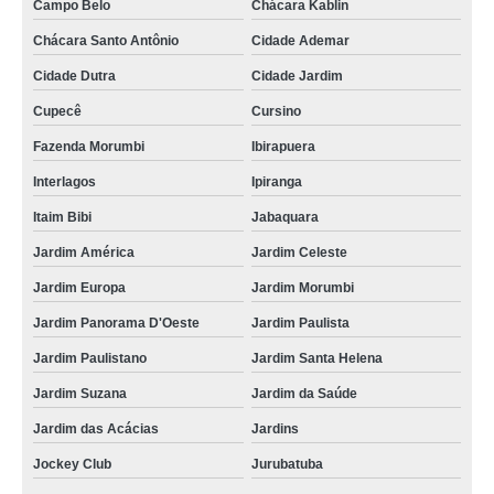
Campo Belo
Chácara Kablin
Chácara Santo Antônio
Cidade Ademar
Cidade Dutra
Cidade Jardim
Cupecê
Cursino
Fazenda Morumbi
Ibirapuera
Interlagos
Ipiranga
Itaim Bibi
Jabaquara
Jardim América
Jardim Celeste
Jardim Europa
Jardim Morumbi
Jardim Panorama D'Oeste
Jardim Paulista
Jardim Paulistano
Jardim Santa Helena
Jardim Suzana
Jardim da Saúde
Jardim das Acácias
Jardins
Jockey Club
Jurubatuba