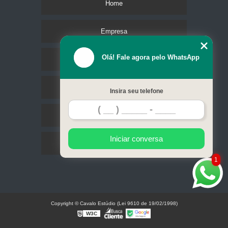
Home
Empresa
Olá! Fale agora pelo WhatsApp
Missão
Serviços
Insira seu telefone
Contato
Iniciar conversa
Mapa do site
1
Copyright © Cavalo Estúdio (Lei 9610 de 19/02/1998)
W3C