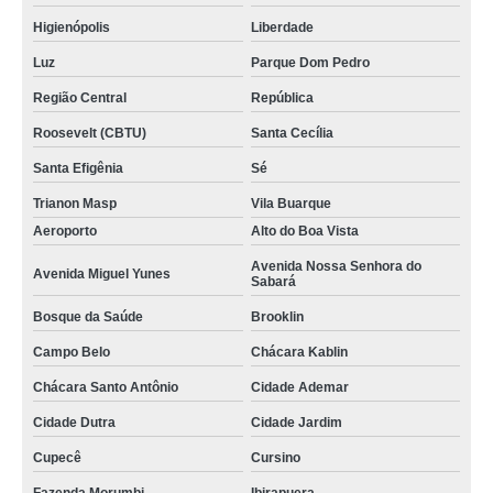
estúdio de ensaio e gravação musical para orçar Nova Piraju
Higienópolis
Liberdade
onde encontro sala acústica para ensaio Chácara Kablin
Luz
Parque Dom Pedro
onde encontro estúdio ensaio de bandas Bosque da Saúde
Região Central
República
estúdio de ensaios musicais Morro dos Ingleses
Roosevelt (CBTU)
Santa Cecília
valor de estúdio de ensaio e gravação musical Aclimação
Santa Efigênia
Sé
sala de ensaio musical Jardim da Saúde
Trianon Masp
Vila Buarque
Aeroporto
Alto do Boa Vista
valor de estúdio de ensaio de música Vila Andrade
Avenida Nossa Senhora do
sala acústica para ensaio Vila Alexandria
Avenida Miguel Yunes
Sabará
onde encontro estúdio de ensaio musical Roosevelt (CBTU)
Bosque da Saúde
Brooklin
ensaio em estúdio de música para orçar Morumbi
Campo Belo
Chácara Kablin
onde encontro sala de ensaio musical Bom Retiro
Chácara Santo Antônio
Cidade Ademar
estúdios para ensaios musicais de banda Consolação
Cidade Dutra
Cidade Jardim
valor de estúdio ensaio de musicas Roosevelt (CBTU)
Cupecê
Cursino