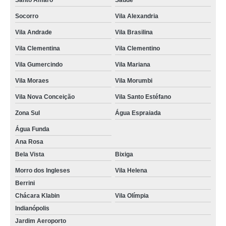
Santo Amaro
Saúde
valor de estúdio de gravação ensaio Interlagos
Socorro
Vila Alexandria
onde encontro ensaio em estúdio de música República
Vila Andrade
Vila Brasilina
Vila Clementina
Vila Clementino
estúdios para ensaios musicais de banda Bela Vista
Vila Gumercindo
Vila Mariana
estúdio para ensaios musicais de banda Higienópolis
Vila Moraes
Vila Morumbi
estúdio para ensaio de bandas Vila Clementina
Vila Nova Conceição
Vila Santo Estéfano
estúdios de ensaio e gravações musical Cerqueira César
Zona Sul
Água Espraiada
onde encontro estúdio para ensaio de bandas Santo Amaro
Água Funda
estúdio de ensaio de música Aclimação
Ana Rosa
estúdios para ensaio musical Ana Rosa
Bela Vista
Bixiga
estúdios para ensaios musicais de banda para orçar Sé
Morro dos Ingleses
Vila Helena
Berrini
onde encontro estúdios de ensaios musicais Morro dos Ingleses
Chácara Klabin
Vila Olímpia
onde encontro estúdio para ensaio de música Aclimação
Indianópolis
valor de estúdio ensaio de bandas Parque Dom Pedro
Jardim Aeroporto