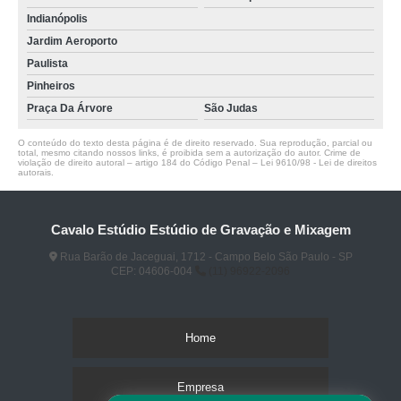
Indianópolis
Jardim Aeroporto
Paulista
Pinheiros
Praça Da Árvore
São Judas
O conteúdo do texto desta página é de direito reservado. Sua reprodução, parcial ou
total, mesmo citando nossos links, é proibida sem a autorização do autor. Crime de
violação de direito autoral – artigo 184 do Código Penal –
Lei 9610/98 - Lei de direitos
autorais
.
Cavalo Estúdio Estúdio de Gravação e Mixagem
Rua Barão de Jaceguai, 1712 - Campo Belo São Paulo - SP
CEP: 04606-004
(11) 96922-2096
Home
Empresa