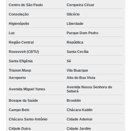
Centro de São Paulo
Cerqueira César
Consolação
Glicério
Higienópolis
Liberdade
Luz
Parque Dom Pedro
Região Central
República
Roosevelt (CBTU)
Santa Cecília
Santa Efigênia
Sé
Trianon Masp
Vila Buarque
Aeroporto
Alto do Boa Vista
Avenida Nossa Senhora do
Avenida Miguel Yunes
Sabará
Bosque da Saúde
Brooklin
Campo Belo
Chácara Kablin
Chácara Santo Antônio
Cidade Ademar
Cidade Dutra
Cidade Jardim