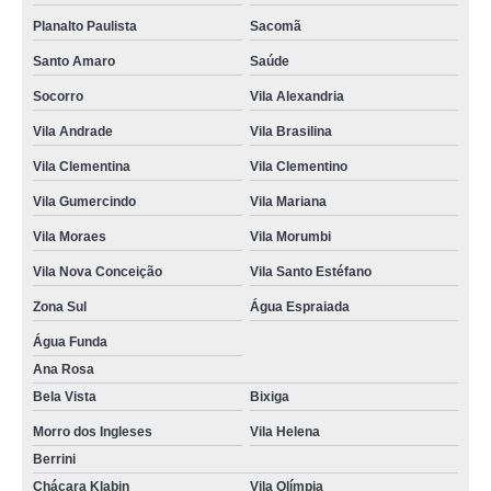
Planalto Paulista
Sacomã
Santo Amaro
Saúde
Socorro
Vila Alexandria
Vila Andrade
Vila Brasilina
Vila Clementina
Vila Clementino
Vila Gumercindo
Vila Mariana
Vila Moraes
Vila Morumbi
Vila Nova Conceição
Vila Santo Estéfano
Zona Sul
Água Espraiada
Água Funda
Ana Rosa
Bela Vista
Bixiga
Morro dos Ingleses
Vila Helena
Berrini
Chácara Klabin
Vila Olímpia